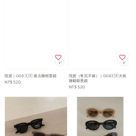
現貨｜G09 🇰🇷 復古圓框墨鏡
現貨（售完不補）｜G08🇰🇷大框
微貓眼墨鏡
Regular
NT$ 520
Regular
NT$ 520
price
price