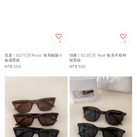
現貨｜G27🇰🇷'Roco' 韓系貓眼小
預購｜G23🇰🇷 'Keal' 歐美窄框時
臉感墨鏡
髦墨鏡
Regular
Regular
NT$ 550
NT$ 550
price
price