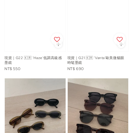
現貨｜G22 🇰🇷 'Haze'低調高級感
現貨｜G21 🇰🇷 'Vanta'歐美微貓眼
墨鏡
時髦墨鏡
Regular
Regular
NT$ 550
NT$ 690
price
price