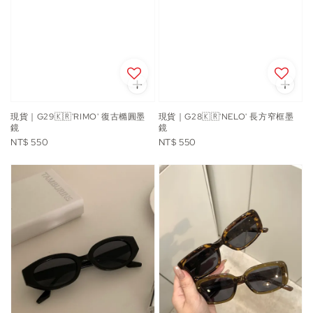
現貨｜G29🇰🇷'RIMO' 復古橢圓墨
現貨｜G28🇰🇷'NELO' 長方窄框墨
鏡
鏡
Regular
Regular
NT$ 550
NT$ 550
price
price