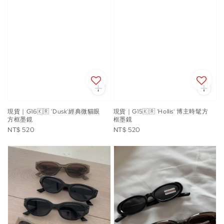
現貨｜G16🇰🇷 'Dusk'經典微貓眼
現貨｜G15🇰🇷 'Hollis' 博主時髦方
方框墨鏡
框墨鏡
Regular
Regular
NT$ 520
NT$ 520
price
price