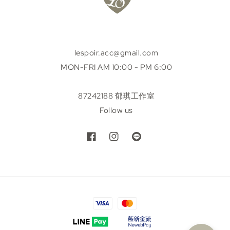
lespoir.acc@gmail.com
MON-FRI AM 10:00 - PM 6:00
87242188 郁琪工作室
Follow us