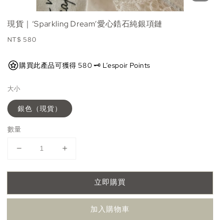
現貨｜‘Sparkling Dream’愛心鋯石純銀項鏈
Regular
NT$ 580
price
購買此產品可獲得 580 🗝️ L’espoir Points
大小
銀色（現貨）
數量
立即購買
加入購物車