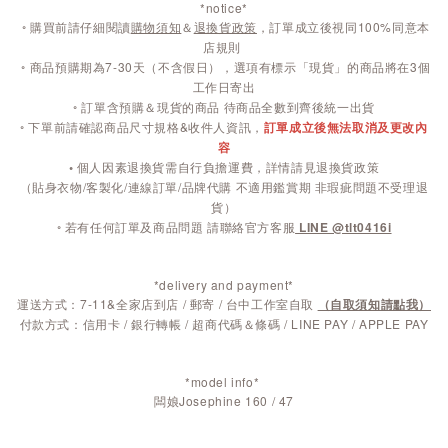
*notice*
◦
購買前請仔細閱讀
購物須知
＆
退換貨政策
，訂單成立後視同100%同意本
店規則
◦
商品預購期為7-30天（不含假日），選項有標示「現貨」的商品將在3個
工作日寄出
◦ 訂單含預購＆現貨的商品 待商品全數到齊後統一出貨
◦ 下單前請確認商品尺寸規格&收件人資訊，
訂單成立後無法取消及更改內
容
◦
個人因素退換貨需自行負擔運費，詳情請見退換貨政策
（貼身衣物/客製化/連線訂單/品牌代購 不適用鑑賞期 非瑕疵問題不受理退
貨）
◦ 若有任何訂單及商品問題 請聯絡官方客服
LINE @tlt0416i
*delivery and payment*
運送方式：7-11&全家店到店 / 郵寄 / 台中工作室自取
（自取須知請點我）
付款方式：信用卡 / 銀行轉帳 / 超商代碼＆條碼 / LINE PAY / APPLE PAY
*model info*
闆娘Josephine 160 / 47