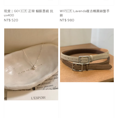
現貨｜G01 🇰🇷 正韓 貓眼墨鏡 抗
W17🇰🇷 Lavenda復古橢圓錶盤手
uv400
錶
Regular
Regular
NT$ 520
NT$ 980
price
price