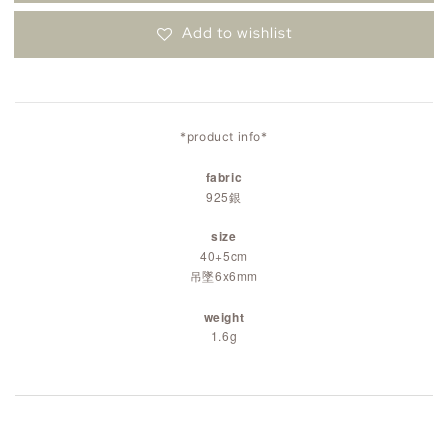
Add to wishlist
*product info*
fabric
925銀
size
40+5cm
吊墜6x6mm
weight
1.6g