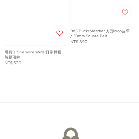
B83 Bucks&leather 方形logo皮帶
/ 30mm Square Belt
Regular
NT$ 890
price
現貨｜'She wore white'日常橢圓
純銀項鍊
Regular
NT$ 520
price