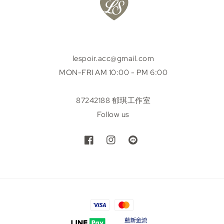
lespoir.acc@gmail.com
MON-FRI AM 10:00 - PM 6:00
87242188 郁琪工作室
Follow us