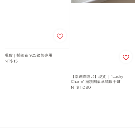
現貨｜拭銀布 925銀飾專用
Regular
NT$ 15
price
【幸運降臨🌙】現貨｜ ’Lucky
Charm’ 滿鑽四葉草純銀手鏈
Regular
NT$ 1,080
price