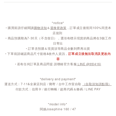
*notice*
◦
購買前請仔細閱讀
購物須知
＆
退換貨政策
，訂單成立後視同100%同意本
店規則
◦
商品預購期為7-30天（不含假日），選項有標示現貨的商品將在3個工作
日寄出
◦ 訂單含預購＆現貨須等商品全數到齊再出貨
◦ 下單前請確認商品尺寸規格&收件人資訊，
訂單成立後無法取消及更改內
容
◦ 若有任何訂單及商品問提 請聯絡官方客服
LINE @tlt0416i
*delivery and payment*
運送方式：7-11&全家店到店 / 郵寄 / 台中工作室自取
（自取須知請點我）
付款方式：信用卡 / 銀行轉帳 / 超商代碼＆條碼 / LINE PAY
*model info*
闆娘Josephine 160 / 47