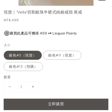
現貨｜‘Velia’切割銀珠半硬式純銀戒指 尾戒
Regular
NT$ 499
price
購買此產品可獲得 499 🗝️ L’espoir Points
大小
銀色#5（現貨）
銀色#11（現貨）
銀色#13（預購）
數量
立即購買