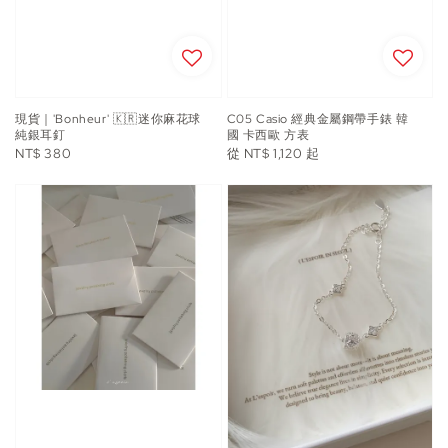
現貨｜'Bonheur' 🇰🇷迷你麻花球
C05 Casio 經典金屬鋼帶手錶 韓
純銀耳釘
國 卡西歐 方表
Regular
Regular
NT$ 380
從
NT$ 1,120
起
price
price