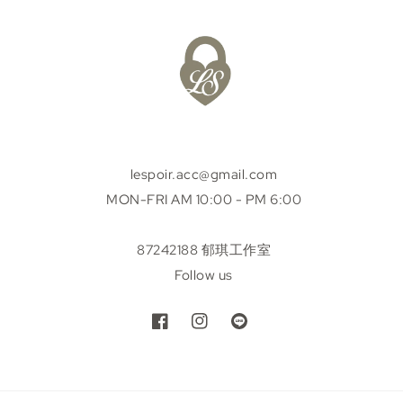
lespoir.acc@gmail.com
MON-FRI AM 10:00 - PM 6:00
87242188 郁琪工作室
Follow us