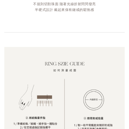
不規則切割珠面 隨著光線折射閃閃發亮
半硬式設計 戴起來保有鏈戒的鬆弛感