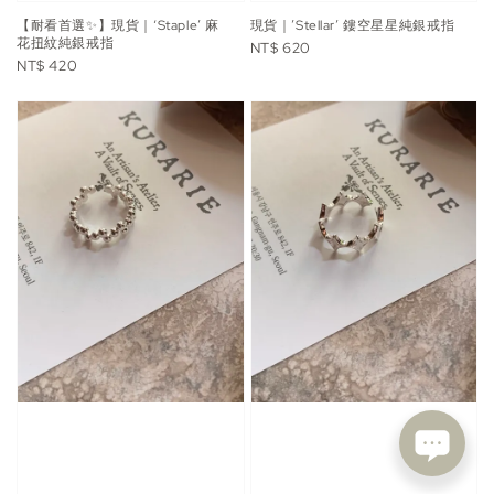
【耐看首選✨】現貨｜‘Staple’ 麻
現貨｜’Stellar’ 鏤空星星純銀戒指
花扭紋純銀戒指
Regular
NT$ 620
Regular
NT$ 420
price
price