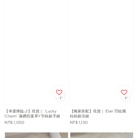
【幸運降臨🌙】現貨｜ ’Lucky
【獨家搭配】現貨｜‘Élan’凹紋圓
Charm’ 滿鑽四葉草Y字純銀手鏈
柱純銀項鏈
Regular
Regular
NT$ 1,050
NT$ 1,130
price
price