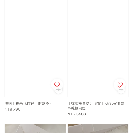
預購｜糖果化妝包（附髮圈）
【韓國熱賣🍇】現貨｜'Grape'葡萄
串純銀項鏈
Regular
NT$ 790
Regular
NT$ 1,480
price
price