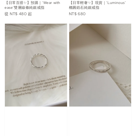
【日常百搭✨】預購｜‘Wear with
【日常輕奢✨】現貨｜‘Luminous’
ease’雙層線條純銀戒指
橢圓鋯石純銀戒指
Regular
Regular
從
NT$ 480
起
NT$ 680
price
price