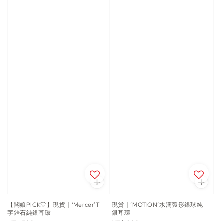
【闆娘PICK🤍】現貨｜‘Mercer’T
現貨｜‘MOTION’水滴弧形銀球純
字鋯石純銀耳環
銀耳環