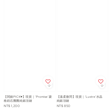
【闆娘PICK♥️】現貨｜‘Promise’菱
【溫柔微閃】現貨｜‘Lustre’水晶
格鋯石圈圈純銀項鏈
純銀項鏈
Regular
Regular
NT$ 1,200
NT$ 850
price
price