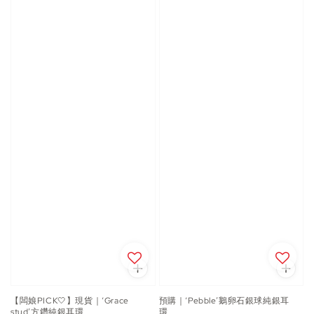
【闆娘PICK🤍】現貨｜‘Grace
預購｜‘Pebble’鵝卵石銀球純銀耳
stud’方鑽純銀耳環
環