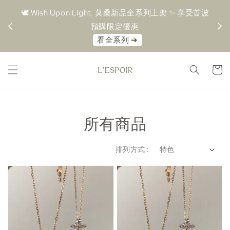
品全系列上架 ✨ 享受首波
🤍 MOISSÁN 莫桑鑽系列 🤍 任選 2 件 88 折 / 3
折
08.09-08.16 新品優惠
所有商品
排列方式 :