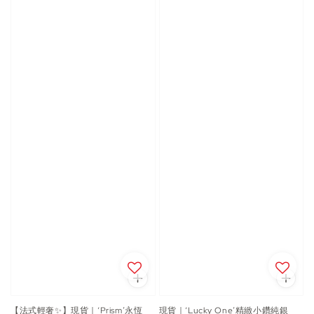
【法式輕奢✨】現貨｜‘Prism’永恆
現貨｜‘Lucky One’精緻小鑽純銀