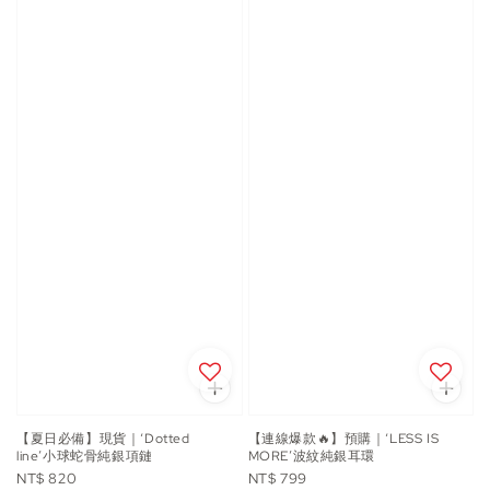
【夏日必備】現貨｜‘Dotted
【連線爆款🔥】預購｜‘LESS IS
line’小球蛇骨純銀項鏈
MORE’波紋純銀耳環
Regular
Regular
NT$ 820
NT$ 799