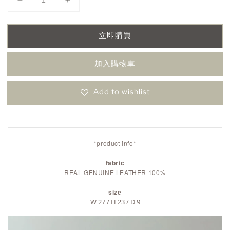
立即購買
加入購物車
Add to wishlist
*product info*
fabric
REAL GENUINE LEATHER 100%
size
W 27 / H 23 / D 9