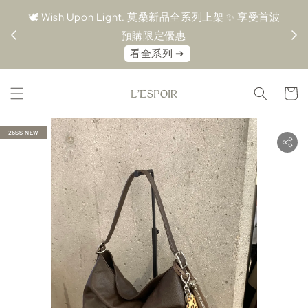
＋ 超取
🕊️ Wish Upon Light. 莫桑新品全系列上架 ✨ 享受首波
🤍 M
預購限定優惠⁠
⁠看全系列 ➔⁠
26SS NEW