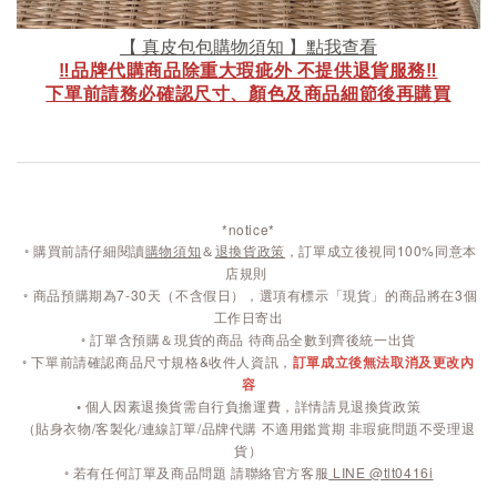
【 真皮包包購物須知 】點我查看
‼️品牌代購商品除重大瑕疵外 不提供退貨服務‼️
下單前請務必確認尺寸、顏色及商品細節後再購買
*notice*
◦
購買前請仔細閱讀
購物須知
＆
退換貨政策
，訂單成立後視同100%同意本
店規則
◦
商品預購期為7-30天（不含假日），選項有標示「現貨」的商品將在3個
工作日寄出
◦ 訂單含預購＆現貨的商品 待商品全數到齊後統一出貨
◦ 下單前請確認商品尺寸規格&收件人資訊，
訂單成立後無法取消及更改內
容
◦
個人因素退換貨需自行負擔運費，詳情請見退換貨政策
（貼身衣物/客製化/連線訂單/品牌代購 不適用鑑賞期 非瑕疵問題不受理退
貨）
◦ 若有任何訂單及商品問題 請聯絡官方客服
LINE @tlt0416i