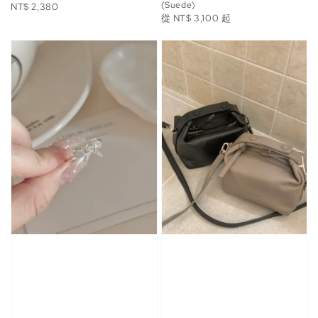
(Suede)
Regular
NT$ 2,380
Regular
從
NT$ 3,100
起
price
price