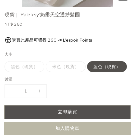
現貨｜'Pale ksy'奶霧天空透紗髮圈
Regular
NT$ 260
price
購買此產品可獲得 260 🗝️ L’espoir Points
大小
黑色（現貨）
米色（現貨）
藍色（現貨）
數量
立即購買
加入購物車