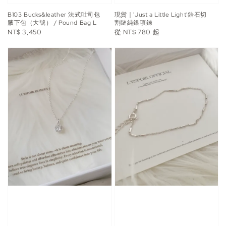
B103 Bucks&leather 法式吐司包
現貨｜'Just a Little Light'鋯石切
腋下包（大號） / Pound Bag L
割鏈純銀項鍊
Regular
Regular
NT$ 3,450
從
NT$ 780
起
price
price