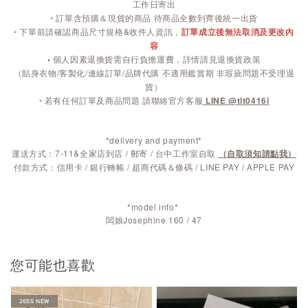
工作日寄出
◦ 訂單含預購＆現貨的商品 待商品全數到齊後統一出貨
◦ 下單前請確認商品尺寸規格&收件人資訊，
訂單成立後無法取消及更改內
容
◦
個人因素退換貨需自行負擔運費，詳情請見退換貨政策
（貼身衣物/客製化/連線訂單/品牌代購 不適用鑑賞期 非瑕疵問題不受理退
貨）
◦ 若有任何訂單及商品問題 請聯絡官方客服
LINE @tlt0416i
*delivery and payment*
運送方式：7-11&全家店到店 / 郵寄 / 台中工作室自取
（自取須知請點我）
付款方式：信用卡 / 銀行轉帳 / 超商代碼＆條碼 / LINE PAY / APPLE PAY
*model info*
闆娘Josephine 160 / 47
您可能也喜歡
26SS NEW