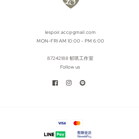
lespoir.acc@gmail.com
MON-FRI AM 10:00 - PM 6:00
87242188 郁琪工作室
Follow us