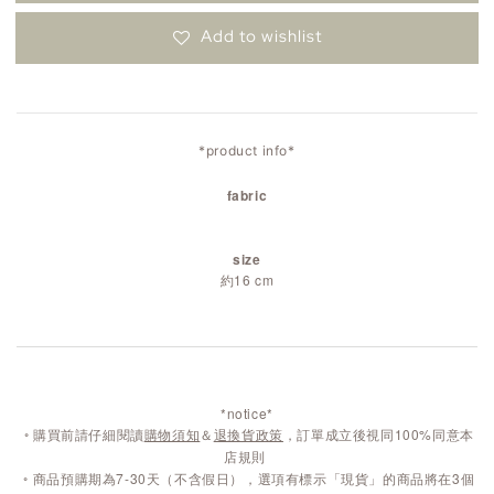
Add to wishlist
*product info*
fabric
size
約16 cm
*notice*
◦
購買前請仔細閱讀
購物須知
＆
退換貨政策
，訂單成立後視同100%同意本
店規則
◦
商品預購期為7-30天（不含假日），選項有標示「現貨」的商品將在3個