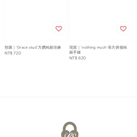
預購｜‘Grace stud’方鑽純銀項鍊
現貨｜‘nothing much’長方拼接純
銀手鏈
Regular
NT$ 720
Regular
NT$ 620
price
price