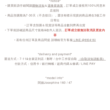
*notice*
◦
購買前請仔細閱讀
購物須知
＆
退換貨政策
，訂單成立後視同100%同意本
店規則
◦
商品預購期為7-30天（不含假日），選項有標示現貨的商品將在3個工作
日寄出
◦ 訂單含預購＆現貨須等商品全數到齊再出貨
◦ 下單前請確認商品尺寸規格&收件人資訊，
訂單成立後無法取消及更改內
容
◦ 若有任何訂單及商品問提 請聯絡官方客服
LINE @tlt0416i
*delivery and payment*
運送方式：7-11&全家店到店 / 郵寄 / 台中工作室自取
（自取須知請點我）
付款方式：信用卡 / 銀行轉帳 / 超商代碼＆條碼 / LINE PAY
*model info*
闆娘Josephine 160 / 47