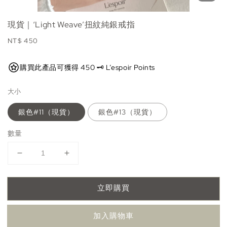
現貨｜‘Light Weave’扭紋純銀戒指
Regular
NT$ 450
price
購買此產品可獲得 450 🗝️ L’espoir Points
大小
銀色#11（現貨）
銀色#13（現貨）
數量
立即購買
加入購物車