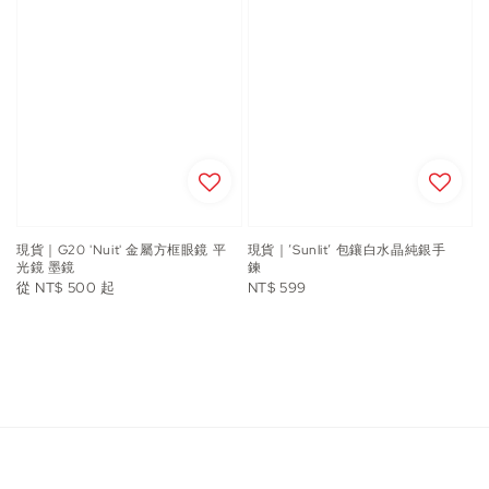
現貨｜G20 'Nuit' 金屬方框眼鏡 平
現貨｜’Sunlit’ 包鑲白水晶純銀手
光鏡 墨鏡
鍊
Regular
Regular
從
NT$ 500
起
NT$ 599
price
price