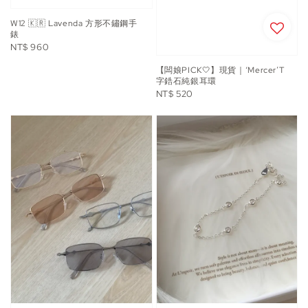
W12 🇰🇷 Lavenda 方形不鏽鋼手
錶
Regular
NT$ 960
price
【闆娘PICK🤍】現貨｜‘Mercer’T
字鋯石純銀耳環
Regular
NT$ 520
price