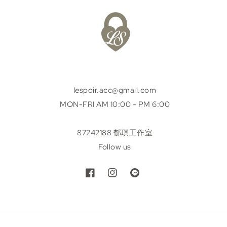
lespoir.acc@gmail.com
MON-FRI AM 10:00 - PM 6:00
87242188 郁琪工作室
Follow us