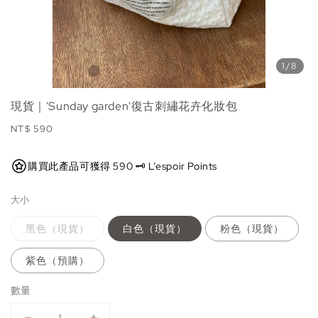
1
/8
現貨｜'Sunday garden'復古刺繡花卉化妝包
Regular
NT$ 590
price
購買此產品可獲得 590 🗝️ L’espoir Points
大小
黑色（現貨）
白色（現貨）
粉色（現貨）
紫色（預購）
數量