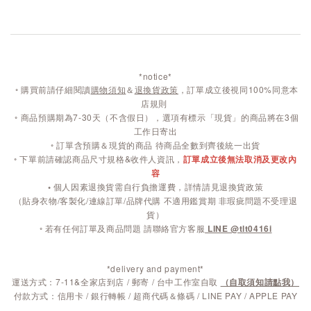
*notice*
◦
購買前請仔細閱讀
購物須知
＆
退換貨政策
，訂單成立後視同100%同意本
店規則
◦
商品預購期為7-30天（不含假日），選項有標示「現貨」的商品將在3個
工作日寄出
◦ 訂單含預購＆現貨的商品 待商品全數到齊後統一出貨
◦ 下單前請確認商品尺寸規格&收件人資訊，
訂單成立後無法取消及更改內
容
◦
個人因素退換貨需自行負擔運費，詳情請見退換貨政策
（貼身衣物/客製化/連線訂單/品牌代購 不適用鑑賞期 非瑕疵問題不受理退
貨）
◦ 若有任何訂單及商品問題 請聯絡官方客服
LINE @tlt0416i
*delivery and payment*
運送方式：7-11&全家店到店 / 郵寄 / 台中工作室自取
（自取須知請點我）
付款方式：信用卡 / 銀行轉帳 / 超商代碼＆條碼 / LINE PAY / APPLE PAY