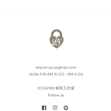
lespoir.acc@gmail.com
MON-FRI AM 10:00 - PM 6:00
87242188 郁琪工作室
Follow us