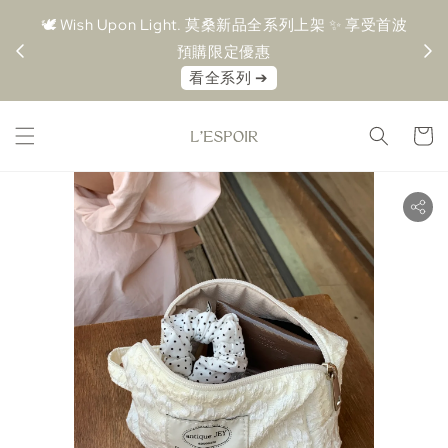
享受首波
🤍 MOISSÁN 莫桑鑽系列 🤍 任選 2 件 88 折 / 3 件 85
⚠
折
08.09-08.16 新品優惠