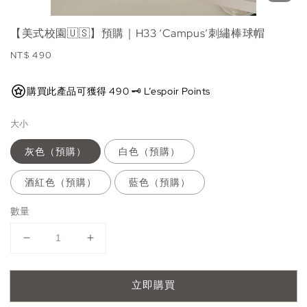
【美式校園🇺🇸】預購｜H33 ‘Campus’刺繡棒球帽
Regular
NT$ 490
price
購買此產品可獲得 490 🗝️ L’espoir Points
大小
灰色（預購）
白色（預購）
酒紅色（預購）
藍色（預購）
數量
立即購買