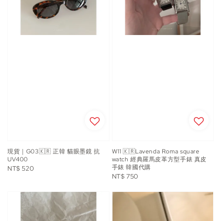
現貨｜G03🇰🇷 正韓 貓眼墨鏡 抗
W11 🇰🇷Lavenda Roma square
UV400
watch 經典羅馬皮革方型手錶 真皮
手錶 韓國代購
Regular
NT$ 520
Regular
NT$ 750
price
price