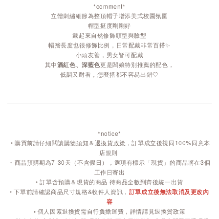
*comment*
立體刺繡細節為整頂帽子增添美式校園氛圍
帽型挺度剛剛好
戴起來自然修飾頭型與臉型
帽簷長度也很修飾比例，日常配戴非常百搭✨
小頭友善，男女皆可配戴
其中
酒紅色、深藍色
更是闆娘特別推薦的配色，
低調又耐看，怎麼搭都不容易出錯🤍
*notice*
◦
購買前請仔細閱讀
購物須知
＆
退換貨政策
，訂單成立後視同100%同意本
店規則
◦
商品預購期為7-30天（不含假日），選項有標示「現貨」的商品將在3個
工作日寄出
◦ 訂單含預購＆現貨的商品 待商品全數到齊後統一出貨
◦ 下單前請確認商品尺寸規格&收件人資訊，
訂單成立後無法取消及更改內
容
◦
個人因素退換貨需自行負擔運費，詳情請見退換貨政策