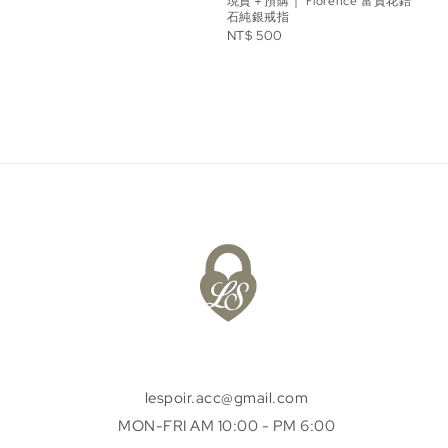
現貨＋預購｜‘Florence’富貴花鋯
石純銀戒指
Regular
NT$ 500
price
lespoir.acc@gmail.com
MON-FRI AM 10:00 - PM 6:00