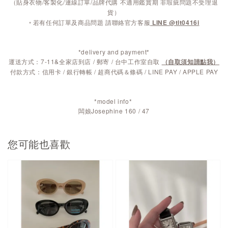
（貼身衣物/客製化/連線訂單/品牌代購 不適用鑑賞期 非瑕疵問題不受理退
貨）
◦ 若有任何訂單及商品問題 請聯絡官方客服
LINE @tlt0416i
*delivery and payment*
運送方式：7-11&全家店到店 / 郵寄 / 台中工作室自取
（自取須知請點我）
付款方式：信用卡 / 銀行轉帳 / 超商代碼＆條碼 / LINE PAY / APPLE PAY
*model info*
闆娘Josephine 160 / 47
您可能也喜歡