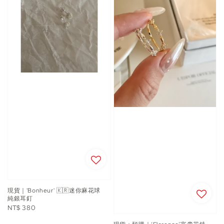
現貨｜'Bonheur' 🇰🇷迷你麻花球
純銀耳釘
Regular
NT$ 380
price