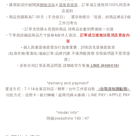
◦
購買前請仔細閱讀
購物須知
＆
退換貨政策
，訂單成立後視同100%同意本
店規則
◦
商品預購期為7-30天（不含假日），選項有標示「現貨」的商品將在3個
工作日寄出
◦ 訂單含預購＆現貨的商品 待商品全數到齊後統一出貨
◦ 下單前請確認商品尺寸規格&收件人資訊，
訂單成立後無法取消及更改內
容
◦
個人因素退換貨需自行負擔運費，詳情請見退換貨政策
（貼身衣物/客製化/連線訂單/品牌代購 不適用鑑賞期 非瑕疵問題不受理退
貨）
◦ 若有任何訂單及商品問題 請聯絡官方客服
LINE @tlt0416i
*delivery and payment*
運送方式：7-11&全家店到店 / 郵寄 / 台中工作室自取
（自取須知請點我）
付款方式：信用卡 / 銀行轉帳 / 超商代碼＆條碼 / LINE PAY / APPLE PAY
*model info*
闆娘Josephine 160 / 47