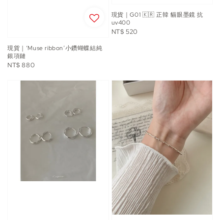
現貨｜G01 🇰🇷 正韓 貓眼墨鏡 抗
uv400
Regular
NT$ 520
price
現貨｜‘Muse ribbon’小鑽蝴蝶結純
銀項鏈
Regular
NT$ 880
price