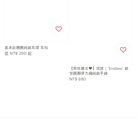
基本款圈圈純銀耳環 耳扣
Regular
從
NT$ 290
起
price
【率性層次🖤】現貨｜’Endless’ 銀
管圓圈彈力繩純銀手鏈
Regular
NT$ 880
price