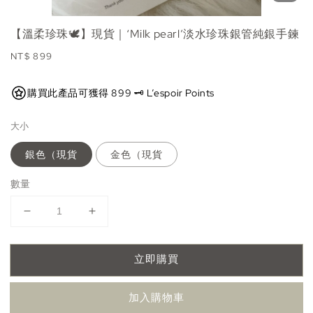
【溫柔珍珠🕊️】現貨｜‘Milk pearl’淡水珍珠銀管純銀手鍊
Regular
NT$ 899
price
購買此產品可獲得 899 🗝️ L’espoir Points
大小
銀色（現貨
金色（現貨
數量
立即購買
加入購物車