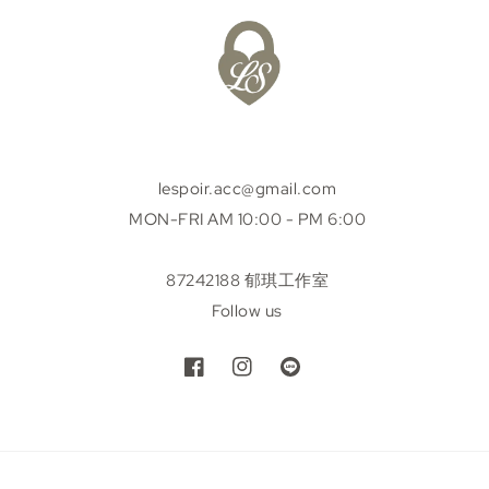
lespoir.acc@gmail.com
MON-FRI AM 10:00 - PM 6:00
87242188 郁琪工作室
Follow us