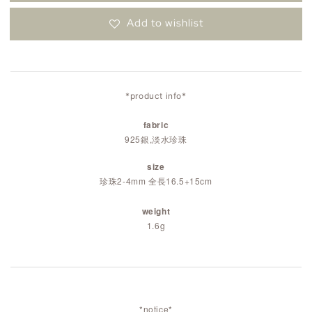
Add to wishlist
*product info*
fabric
925銀,淡水珍珠
size
珍珠2-4mm 全長16.5+15cm
weight
1.6g
*notice*