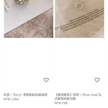
現貨｜’Berry’ 果實點點純銀戒指
【極簡圓弧】現貨｜'Moon loop'法
式圓弧純銀項鏈
Regular
NT$ 1,050
Regular
NT$ 799
price
price