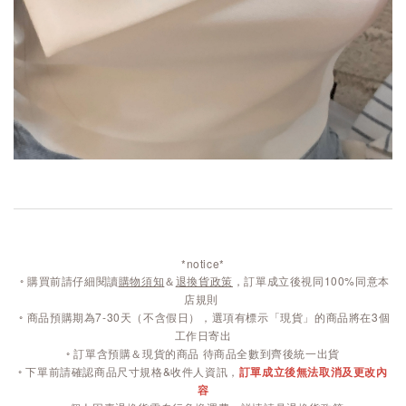
*notice*
◦
購買前請仔細閱讀
購物須知
＆
退換貨政策
，訂單成立後視同100%同意本
店規則
◦
商品預購期為7-30天（不含假日），選項有標示「現貨」的商品將在3個
工作日寄出
◦ 訂單含預購＆現貨的商品 待商品全數到齊後統一出貨
◦ 下單前請確認商品尺寸規格&收件人資訊，
訂單成立後無法取消及更改內
容