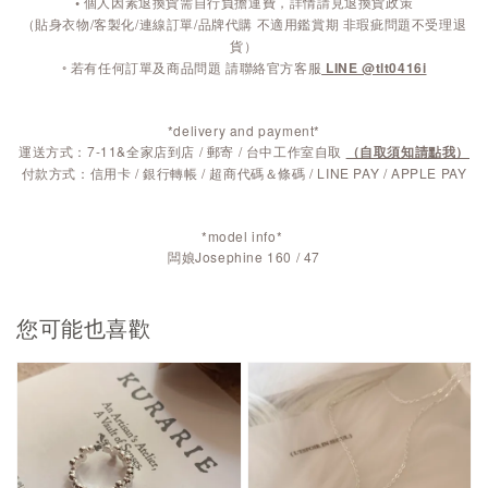
◦
個人因素退換貨需自行負擔運費，詳情請見退換貨政策
（貼身衣物/客製化/連線訂單/品牌代購 不適用鑑賞期 非瑕疵問題不受理退
貨）
◦ 若有任何訂單及商品問題 請聯絡官方客服
LINE @tlt0416i
*delivery and payment*
運送方式：7-11&全家店到店 / 郵寄 / 台中工作室自取
（自取須知請點我）
付款方式：信用卡 / 銀行轉帳 / 超商代碼＆條碼 / LINE PAY / APPLE PAY
*model info*
闆娘Josephine 160 / 47
您可能也喜歡