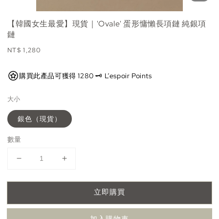
【韓國女生最愛】現貨｜'Ovale' 蛋形慵懶長項鏈 純銀項
鏈
Regular
NT$ 1,280
price
購買此產品可獲得 1280 🗝️ L’espoir Points
大小
銀色（現貨）
數量
立即購買