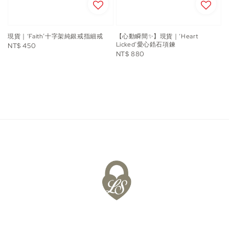
現貨｜‘Faith’十字架純銀戒指細戒
【心動瞬間✨】現貨｜‘Heart
Licked’愛心鋯石項鍊
Regular
NT$ 450
Regular
NT$ 880
price
price