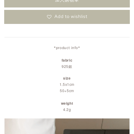
加入購物車
Add to wishlist
*product info*
fabric
925銀
size
1.5x1cm
50+5cm
weight
4.2g