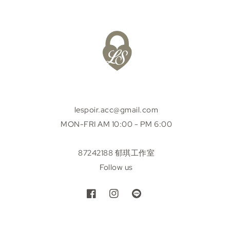
lespoir.acc@gmail.com
MON-FRI AM 10:00 - PM 6:00
87242188 郁琪工作室
Follow us