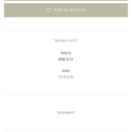
Add to wishlist
*product info*
fabric
醋酸板材
size
10.5公分
*comment*