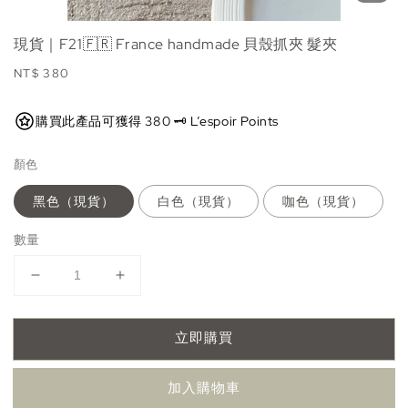
現貨｜F21🇫🇷 France handmade 貝殼抓夾 髮夾
Regular
NT$ 380
price
購買此產品可獲得 380 🗝️ L’espoir Points
顏色
黑色（現貨）
白色（現貨）
咖色（現貨）
數量
立即購買
加入購物車