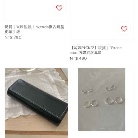
現貨｜W19 🇰🇷 Lavenda復古圓盤
皮革手錶
Regular
NT$ 790
price
【闆娘PICK🤍】現貨｜‘Grace
stud’方鑽純銀耳環
Regular
NT$ 490
price