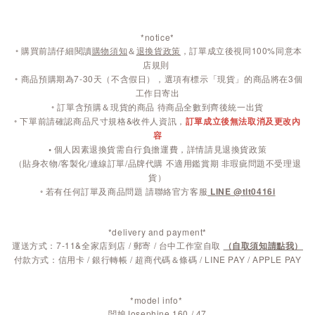
*notice*
◦
購買前請仔細閱讀
購物須知
＆
退換貨政策
，訂單成立後視同100%同意本
店規則
◦
商品預購期為7-30天（不含假日），選項有標示「現貨」的商品將在3個
工作日寄出
◦ 訂單含預購＆現貨的商品 待商品全數到齊後統一出貨
◦ 下單前請確認商品尺寸規格&收件人資訊，
訂單成立後無法取消及更改內
容
◦
個人因素退換貨需自行負擔運費，詳情請見退換貨政策
（貼身衣物/客製化/連線訂單/品牌代購 不適用鑑賞期 非瑕疵問題不受理退
貨）
◦ 若有任何訂單及商品問題 請聯絡官方客服
LINE @tlt0416i
*delivery and payment*
運送方式：7-11&全家店到店 / 郵寄 / 台中工作室自取
（自取須知請點我）
付款方式：信用卡 / 銀行轉帳 / 超商代碼＆條碼 / LINE PAY / APPLE PAY
*model info*
闆娘Josephine 160 / 47