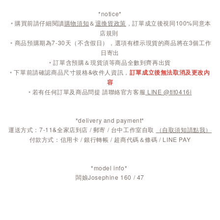
*notice*
◦
購買前請仔細閱讀
購物須知
＆
退換貨政策
，訂單成立後視同100%同意本
店規則
◦
商品預購期為7-30天（不含假日），選項有標示現貨的商品將在3個工作
日寄出
◦ 訂單含預購＆現貨須等商品全數到齊再出貨
◦ 下單前請確認商品尺寸規格&收件人資訊，
訂單成立後無法取消及更改內
容
◦ 若有任何訂單及商品問提 請聯絡官方客服
LINE @tlt0416i
*delivery and payment*
運送方式：7-11&全家店到店 / 郵寄 / 台中工作室自取
（自取須知請點我）
付款方式：信用卡 / 銀行轉帳 / 超商代碼＆條碼 / LINE PAY
*model info*
闆娘Josephine 160 / 47