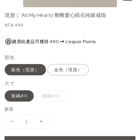
現貨｜‘All My Hearts’整圈愛心鋯石純銀戒指
Regular
NT$ 490
price
購買此產品可獲得 490 🗝️ L’espoir Points
顏色
銀色（現貨）
金色（現貨）
尺寸
韓碼#11
韓碼#13
數量