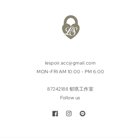
lespoir.acc@gmail.com
MON-FRI AM 10:00 - PM 6:00
87242188 郁琪工作室
Follow us