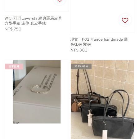
W15 🇰🇷 Lavenda 經典羅馬皮革
方型手錶 迷你 真皮手錶
Regular
NT$ 750
price
現貨｜F02 France handmade 黑
色抓夾 髮夾
Regular
NT$ 380
price
日常百搭
26SS NEW