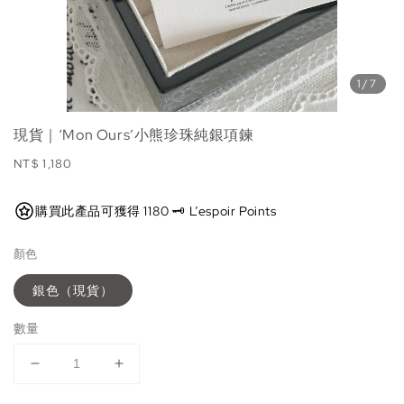
1
/7
現貨｜‘Mon Ours’小熊珍珠純銀項鍊
Regular
NT$ 1,180
price
購買此產品可獲得 1180 🗝️ L’espoir Points
顏色
銀色（現貨）
數量