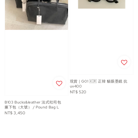
現貨｜G01 🇰🇷 正韓 貓眼墨鏡 抗
uv400
Regular
NT$ 520
price
B103 Bucks&leather 法式吐司包
腋下包（大號） / Pound Bag L
Regular
NT$ 3,450
price