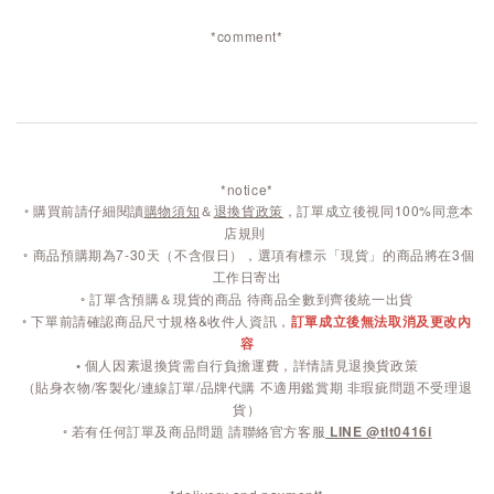
*comment*
*notice*
◦
購買前請仔細閱讀
購物須知
＆
退換貨政策
，訂單成立後視同100%同意本
店規則
◦
商品預購期為7-30天（不含假日），選項有標示「現貨」的商品將在3個
工作日寄出
◦ 訂單含預購＆現貨的商品 待商品全數到齊後統一出貨
◦ 下單前請確認商品尺寸規格&收件人資訊，
訂單成立後無法取消及更改內
容
◦
個人因素退換貨需自行負擔運費，詳情請見退換貨政策
（貼身衣物/客製化/連線訂單/品牌代購 不適用鑑賞期 非瑕疵問題不受理退
貨）
◦ 若有任何訂單及商品問題 請聯絡官方客服
LINE @tlt0416i