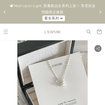
＋ 超取
🕊️ Wish Upon Light. 莫桑新品全系列上架 ✨ 享受首波
🤍 M
預購限定優惠⁠
⁠看全系列 ➔⁠