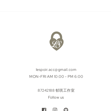
lespoir.acc@gmail.com
MON-FRI AM 10:00 - PM 6:00
87242188 郁琪工作室
Follow us