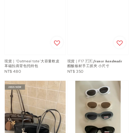
現貨｜‘Oatmeal tote’大容量軟皮
現貨｜F17 🇫🇷 𝒇𝒓𝒂𝒏𝒄𝒆 𝒉𝒂𝒏𝒅𝒎𝒂𝒅𝒆
革磁扣肩背包托特包
醋酸板材手工抓夾 小尺寸
Regular
Regular
NT$ 480
NT$ 350
price
price
26SS NEW