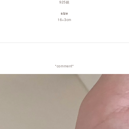
925銀
size
16+3cm
*comment*