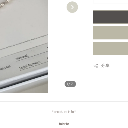
分享
1
/7
*product info*
fabric