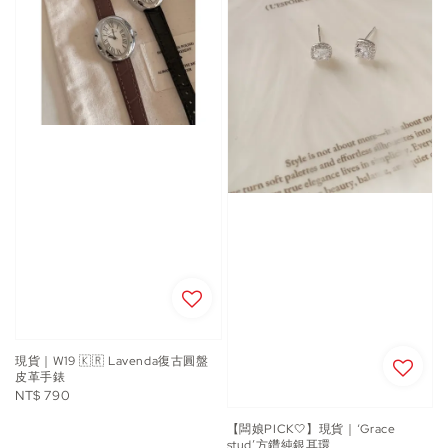
現貨｜W19 🇰🇷 Lavenda復古圓盤
皮革手錶
Regular
NT$ 790
price
【闆娘PICK🤍】現貨｜‘Grace
stud’方鑽純銀耳環