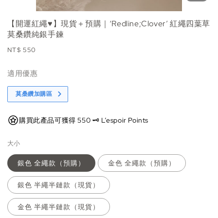
【開運紅繩♥️】現貨＋預購｜‘Redline;Clover’ 紅繩四葉草
莫桑鑽純銀手鍊
Regular
NT$ 550
price
適用優惠
莫桑鑽加購區
購買此產品可獲得 550 🗝️ L’espoir Points
大小
銀色 全繩款（預購）
金色 全繩款（預購）
銀色 半繩半鏈款（現貨）
金色 半繩半鏈款（現貨）