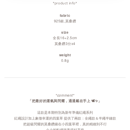
*product info*
fabric
925銀,莫桑鑽
size
全長16+2.5cm
莫桑鑽3分x4
weight
0.8g
*comment*
「把最好的運氣與閃耀，通通戴在手上 🕊️✨」
這款是本期特別為新年準備紅繩系列
紅繩設計加上象徵幸運的四葉草 提供了兩款：全繩款＆半繩半鏈款
把超級閃耀的莫桑鑽鑲在小四葉草裡，真的精緻到不行