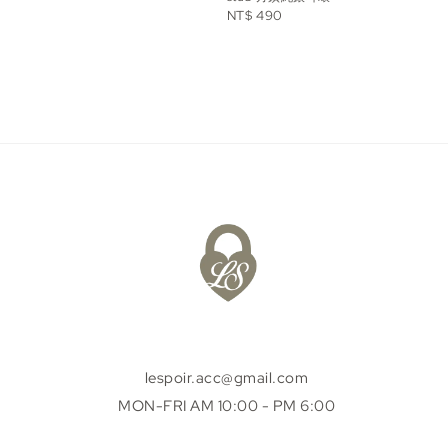
Regular
NT$ 490
price
lespoir.acc@gmail.com
MON-FRI AM 10:00 - PM 6:00