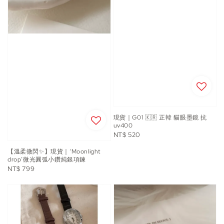
現貨｜G01 🇰🇷 正韓 貓眼墨鏡 抗
uv400
Regular
NT$ 520
price
【溫柔微閃✨】現貨｜‘Moonlight
drop’微光圓弧小鑽純銀項鍊
Regular
NT$ 799
price