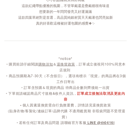
小小的點綴就美得好高級
這款紅繩帶點優雅的氛圍，不管單戴還是疊戴都很有味道
想要新的一年閃閃發亮又好運滿滿
這款四葉草絕對是首選，高品質純銀材質天天戴著也閃亮如新
真的好喜歡這種被好運包圍的感覺🍀✨
*notice*
◦
購買前請仔細閱讀
購物須知
＆
退換貨政策
，訂單成立後視同100%同意本
店規則
◦
商品預購期為7-30天（不含假日），選項有標示「現貨」的商品將在3個
工作日寄出
◦ 訂單含預購＆現貨的商品 待商品全數到齊後統一出貨
◦ 下單前請確認商品尺寸規格&收件人資訊，
訂單成立後無法取消及更改內
容
◦
個人因素退換貨需自行負擔運費，詳情請見退換貨政策
（貼身衣物/客製化/連線訂單/品牌代購 不適用鑑賞期 非瑕疵問題不受理退
貨）
◦ 若有任何訂單及商品問題 請聯絡官方客服
LINE @tlt0416i