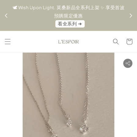
享受首波
🤍 MOISSÁN 莫桑鑽系列 🤍 任選 2 件 88 折 / 3 件 85
⚠
折
08.09-08.16 新品優惠