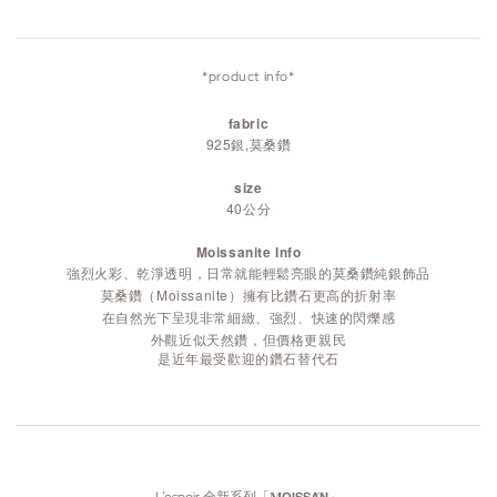
*product info*
fabric
925銀,莫桑鑽
size
40公分
Moissanite Info
強烈火彩、乾淨透明，日常就能輕鬆亮眼的莫桑鑽純銀飾品
莫桑鑽（Moissanite）擁有比鑽石更高的折射率
在自然光下呈現非常細緻、強烈、快速的閃爍感
外觀近似天然鑽，但價格更親民
是近年最受歡迎的鑽石替代石
L’espoir 全新系列「𝐌𝗢𝗜𝗦𝗦𝗔́𝗡」