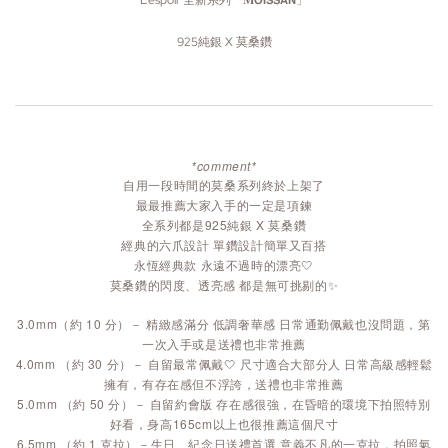
925純銀 X 莫桑鑽
*comment*
自用一段時間的莫桑系列終於上架了
最最推薦大家入手的一定是項鍊
全系列都是925純銀 X 莫桑鑽
經典的六爪設計 單鑽設計簡單又百搭
永恆經典款 永遠不過時的漂亮🤍
莫桑鑽的閃度、透亮感 都是無可挑剔的✨
3.0mm（約 10 分）－ 精緻感滿分 低調奢華感 日常通勤佩戴也沒問題，第
一次入手或是送禮也非常推薦
4.0mm （約 30 分）－ 自留最常佩戴🤍 尺寸適合大部分人 日常高級感輕鬆
擁有，有存在感但不浮誇，送禮也非常推薦
5.0mm （約 50 分）
－ 自留約會版 存在感很強，在昏暗的環境下拍照特別
好看，身高165cm以上也很推薦這個尺寸
6.5mm （約 1 克拉）
－生日、紀念日送禮
首選 意義不凡的一克拉，拍照氣