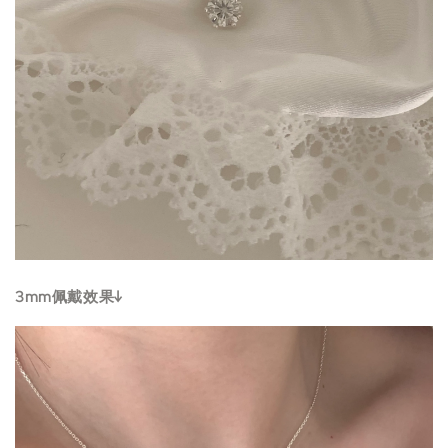
3mm佩戴效果↓