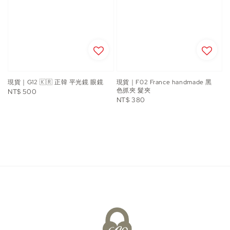
現貨｜G12 🇰🇷 正韓 平光鏡 眼鏡
現貨｜F02 France handmade 黑
色抓夾 髮夾
Regular
NT$ 500
Regular
NT$ 380
price
price