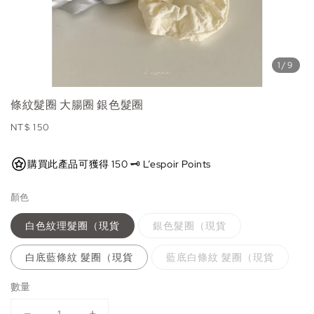
1
/9
條紋髮圈 大腸圈 銀色髮圈
Regular
NT$ 150
price
購買此產品可獲得 150 🗝️ L’espoir Points
顏色
白色紋理髮圈（現貨
銀色髮圈（現貨
白底藍條紋 髮圈（現貨
藍底白條紋 髮圈（現貨
數量