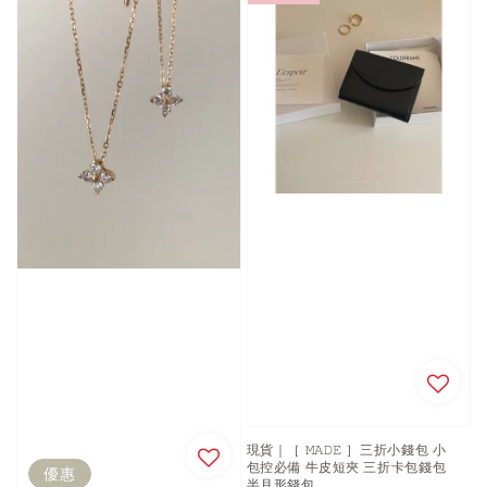
現貨｜［ 𝙼𝙰𝙳𝙴 ］三折小錢包 小
包控必備 牛皮短夾 三折卡包錢包
優惠
半月形錢包