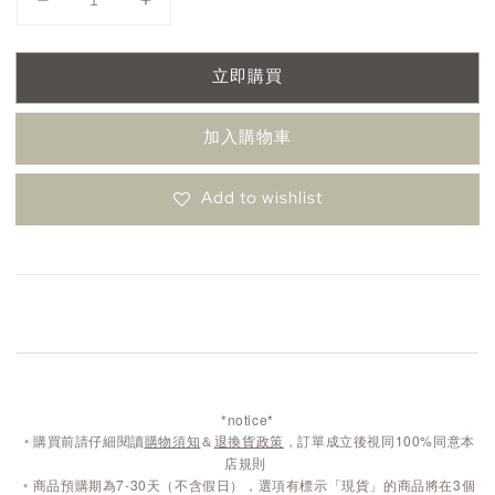
立即購買
加入購物車
Add to wishlist
*notice*
◦
購買前請仔細閱讀
購物須知
＆
退換貨政策
，訂單成立後視同100%同意本
店規則
◦
商品預購期為7-30天（不含假日），選項有標示「現貨」的商品將在3個