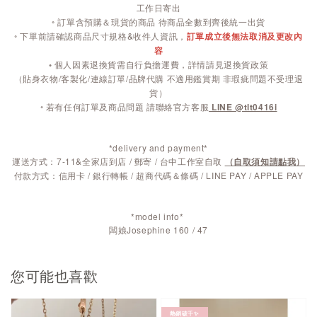
工作日寄出
◦ 訂單含預購＆現貨的商品 待商品全數到齊後統一出貨
◦ 下單前請確認商品尺寸規格&收件人資訊，
訂單成立後無法取消及更改內
容
◦
個人因素退換貨需自行負擔運費，詳情請見退換貨政策
（貼身衣物/客製化/連線訂單/品牌代購 不適用鑑賞期 非瑕疵問題不受理退
貨）
◦ 若有任何訂單及商品問題 請聯絡官方客服
LINE @tlt0416i
*delivery and payment*
運送方式：7-11&全家店到店 / 郵寄 / 台中工作室自取
（自取須知請點我）
付款方式：信用卡 / 銀行轉帳 / 超商代碼＆條碼 / LINE PAY / APPLE PAY
*model info*
闆娘Josephine 160 / 47
您可能也喜歡
熱銷破千✨