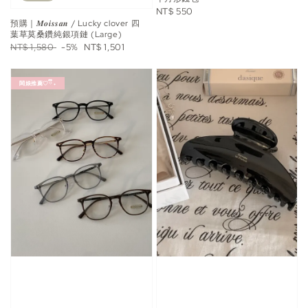
Regular
NT$ 550
預購｜𝑴𝒐𝒊𝒔𝒔𝒂𝒏 / Lucky clover 四
price
葉草莫桑鑽純銀項鏈 (Large)
Regular
Sale
NT$ 1,580
-5%
NT$ 1,501
price
price
闆娘推薦♡ྀི ₊