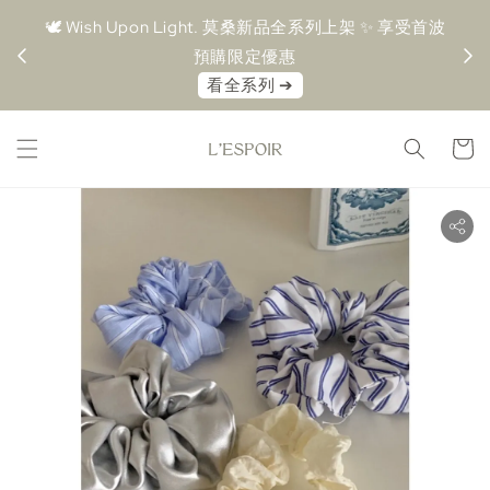
＋ 超取
🕊️ Wish Upon Light. 莫桑新品全系列上架 ✨ 享受首波
🤍 M
預購限定優惠⁠
7
⁠看全系列 ➔⁠