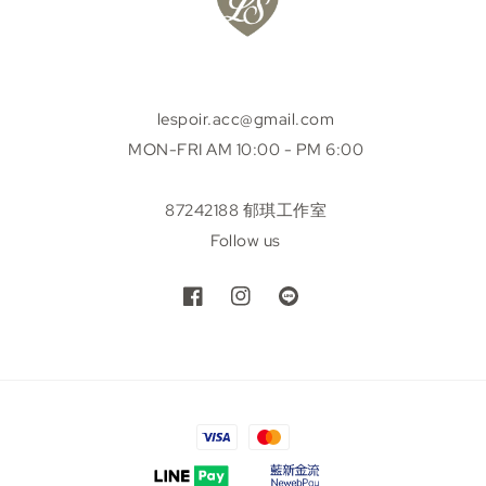
lespoir.acc@gmail.com
MON-FRI AM 10:00 - PM 6:00
87242188 郁琪工作室
Follow us