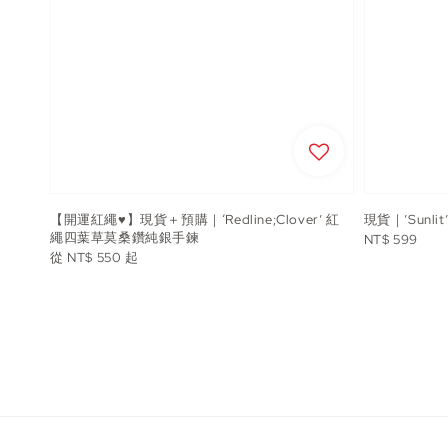
【開運紅繩♥️】現貨＋預購｜‘Redline;Clover’ 紅
現貨｜’Sunl
繩四葉草莫桑鑽純銀手鍊
Regular
NT$ 599
Regular
從
NT$ 550
起
price
price