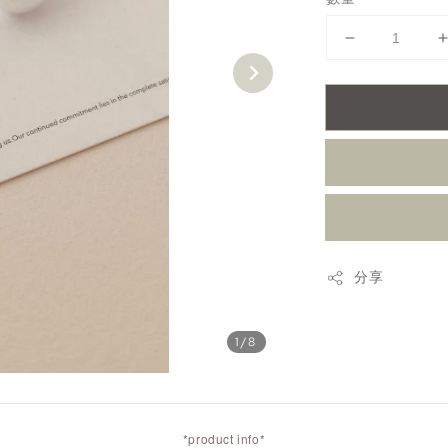
分享
1
/8
*product info*