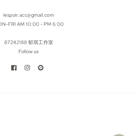
lespoir.acc@gmail.com
N-FRI AM 10:00 - PM 6:00
87242188 郁琪工作室
Follow us