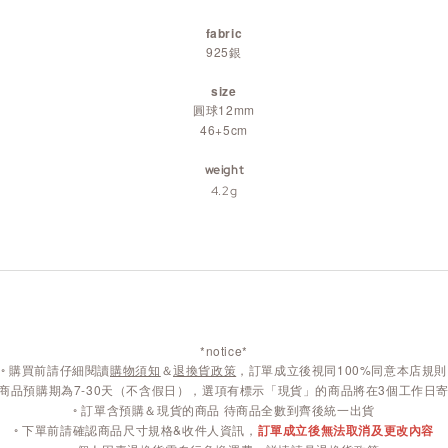
fabric
925銀
size
圓球12mm
46+5cm
weight
4.2g
*notice*
◦
購買前請仔細閱讀
購物須知
＆
退換貨政策
，訂單成立後視同100%同意本店規則
商品預購期為7-30天（不含假日），選項有標示「現貨」的商品將在3個工作日
◦ 訂單含預購＆現貨的商品 待商品全數到齊後統一出貨
◦ 下單前請確認商品尺寸規格&收件人資訊，
訂單成立後無法取消及更改內容