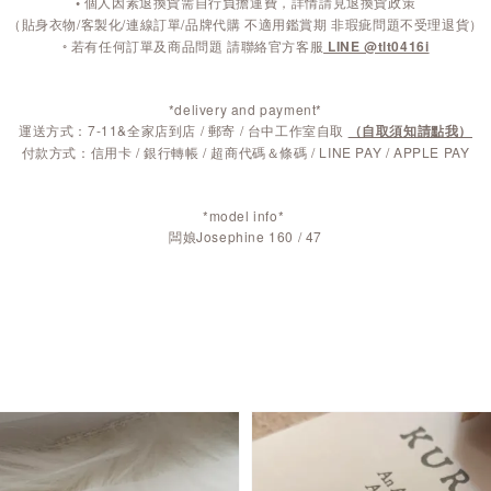
◦
個人因素退換貨需自行負擔運費，詳情請見退換貨政策
（貼身衣物/客製化/連線訂單/品牌代購 不適用鑑賞期 非瑕疵問題不受理退貨）
◦ 若有任何訂單及商品問題 請聯絡官方客服
LINE @tlt0416i
*delivery and payment*
運送方式：7-11&全家店到店 / 郵寄 / 台中工作室自取
（自取須知請點我）
付款方式：信用卡 / 銀行轉帳 / 超商代碼＆條碼 / LINE PAY / APPLE PAY
*model info*
闆娘Josephine 160 / 47