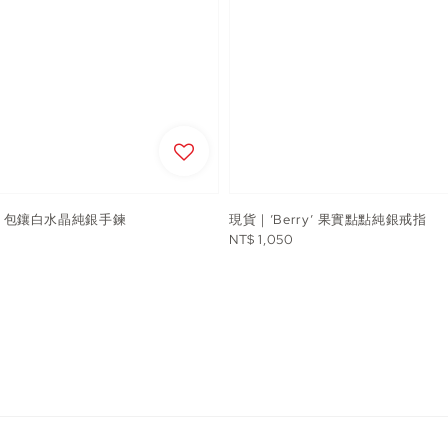
it’ 包鑲白水晶純銀手鍊
現貨｜’Berry’ 果實點點純銀戒指
Regular
NT$ 1,050
price