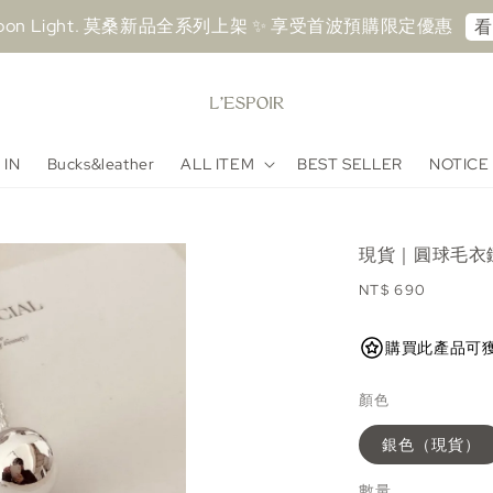
sh Upon Light. 莫桑新品全系列上架 ✨ 享受首波預購限定優惠⁠
⁠
 IN
Bucks&leather
ALL ITEM
BEST SELLER
NOTICE
現貨｜圓球毛衣
Regular
NT$ 690
price
購買此產品可獲得 69
顏色
銀色（現貨）
數量