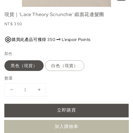
現貨｜'Lace Theory Scrunchie' 緞面花邊髮圈
Regular
NT$ 350
price
購買此產品可獲得 350 🗝️ L’espoir Points
顏色
黑色（現貨）
白色（現貨）
數量
立即購買
加入購物車