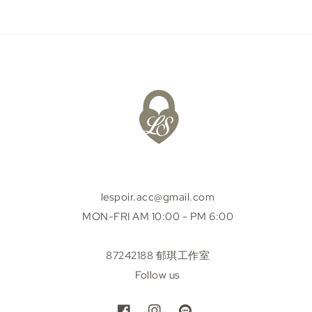
lespoir.acc@gmail.com
MON-FRI AM 10:00 - PM 6:00
87242188 郁琪工作室
Follow us