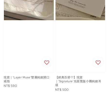
現貨｜‘Layer Muse’雙層純銀開口
【經典百搭🤍】現貨
戒指
｜‘Signature’光面寬版小圈純銀耳
環
Regular
NT$ 590
Regular
NT$ 500
price
price