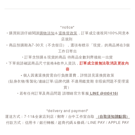
*notice*
◦
購買前請仔細閱讀
購物須知
＆
退換貨政策
，訂單成立後視同100%同意本
店規則
◦
商品預購期為7-30天（不含假日），選項有標示「現貨」的商品將在3個
工作日寄出
◦ 訂單含預購＆現貨的商品 待商品全數到齊後統一出貨
◦ 下單前請確認商品尺寸規格&收件人資訊，
訂單成立後無法取消及更改內
容
◦
個人因素退換貨需自行負擔運費，詳情請見退換貨政策
（貼身衣物/客製化/連線訂單/品牌代購 不適用鑑賞期 非瑕疵問題不受理退
貨）
◦ 若有任何訂單及商品問題 請聯絡官方客服
LINE @tlt0416i
*delivery and payment*
運送方式：7-11&全家店到店 / 郵寄 / 台中工作室自取
（自取須知請點我）
付款方式：信用卡 / 銀行轉帳 / 超商代碼＆條碼 / LINE PAY / APPLE PAY