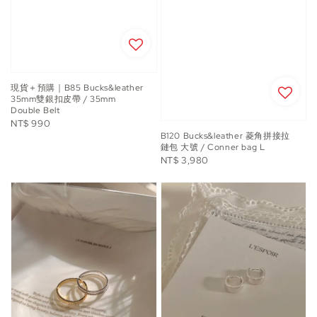
現貨＋預購｜B85 Bucks&leather
35mm雙銀扣皮帶 / 35mm
Double Belt
Regular
NT$ 990
B120 Bucks&leather 菱角拼接拉
price
鏈包 大號 / Conner bag L
Regular
NT$ 3,980
price