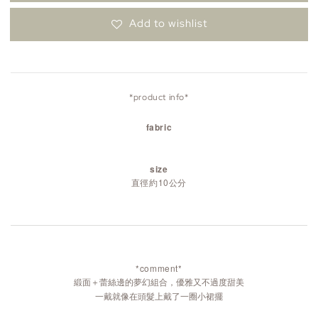
Add to wishlist
*product info*
fabric
size
直徑約10公分
*comment*
緞面＋蕾絲邊的夢幻組合，優雅又不過度甜美
一戴就像在頭髮上戴了一圈小裙擺