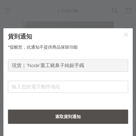
貨到通知
*提醒您，此通知不提供商品保留功能
索取貨到通知
1
/8