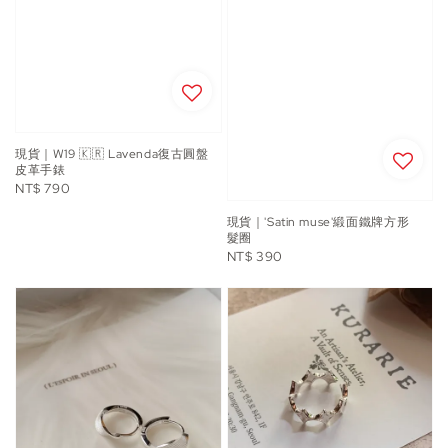
現貨｜W19 🇰🇷 Lavenda復古圓盤
皮革手錶
Regular
NT$ 790
price
現貨｜'Satin muse'緞面鐵牌方形
髮圈
Regular
NT$ 390
price