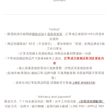
*notice*
◦
購買前請仔細閱讀
購物須知
＆
退換貨政策
，訂單成立後視同100%同意本
店規則
◦
商品預購期為7-30天（不含假日），選項有標示「現貨」的商品將在3個
工作日寄出
◦ 訂單含預購＆現貨的商品 待商品全數到齊後統一出貨
◦ 下單前請確認商品尺寸規格&收件人資訊，
訂單成立後無法取消及更改內
容
◦
個人因素退換貨需自行負擔運費，詳情請見退換貨政策
（貼身衣物/客製化/連線訂單/品牌代購 不適用鑑賞期 非瑕疵問題不受理退
貨）
◦ 若有任何訂單及商品問題 請聯絡官方客服
LINE @tlt0416i
*delivery and payment*
運送方式：7-11&全家店到店 / 郵寄 / 台中工作室自取
（自取須知請點我）
付款方式：信用卡 / 銀行轉帳 / 超商代碼＆條碼 / LINE PAY / APPLE PAY