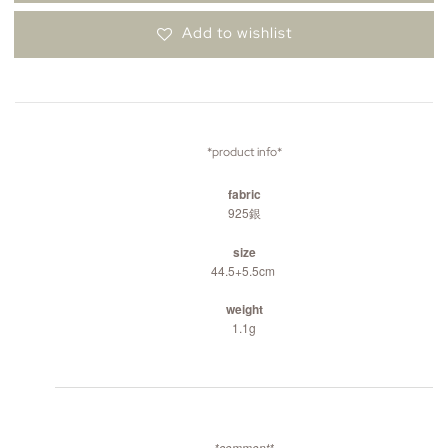
Add to wishlist
*product info*
fabric
925銀
size
44.5+5.5cm
weight
1.1g
*comment*