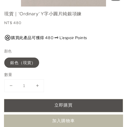
現貨｜‘Ordinary’ Y字小圓片純銀項鍊
Regular
NT$ 480
price
購買此產品可獲得 480 🗝️ L’espoir Points
顏色
銀色（現貨)
數量
立即購買
加入購物車