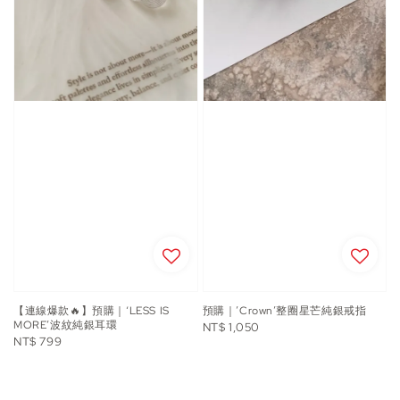
【連線爆款🔥】預購｜‘LESS IS
預購｜’Crown’整圈星芒純銀戒指
MORE’波紋純銀耳環
Regular
NT$ 1,050
Regular
NT$ 799
price
price