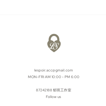
lespoir.acc@gmail.com
MON-FRI AM 10:00 - PM 6:00
87242188 郁琪工作室
Follow us