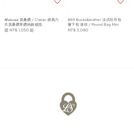
𝑴𝒐𝒊𝒔𝒔𝒂𝒏 莫桑鑽 / Classic 經典六
B89 Bucks&leather 法式吐司包
爪莫桑鑽單鑽純銀戒指
腋下包 迷你 / Pound Bag Mini
Regular
Regular
從
NT$ 1,050
起
NT$ 3,080
price
price