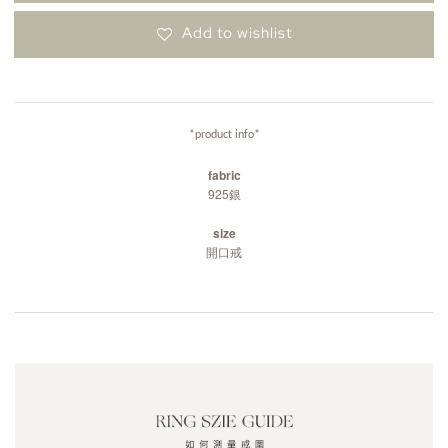
Add to wishlist
*product info*
fabric
925銀
size
開口戒