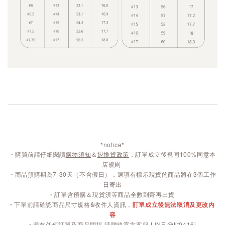
*notice*
◦
購買前請仔細閱讀
購物須知
＆
退換貨政策
，訂單成立後視同100%同意本
店規則
◦
商品預購期為7-30天（不含假日），選項有標示現貨的商品將在3個工作
日寄出
◦ 訂單含預購＆現貨須等商品全數到齊再出貨
◦ 下單前請確認商品尺寸規格&收件人資訊，
訂單成立後無法取消及更改內
容
◦ 若有任何訂單及商品問提 請聯絡官方客服
LINE @tlt0416i