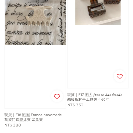
現貨｜F17 🇫🇷 𝒇𝒓𝒂𝒏𝒄𝒆 𝒉𝒂𝒏𝒅𝒎𝒂𝒅𝒆
醋酸板材手工抓夾 小尺寸
Regular
NT$ 350
price
現貨｜F18 🇫🇷 France handmade
凱旋門造型抓夾 鯊魚夾
Regular
NT$ 380
price