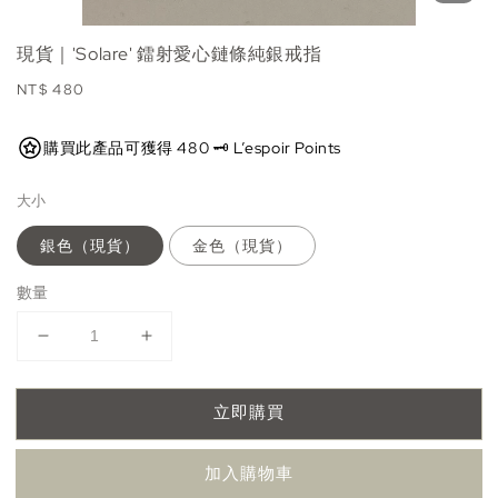
現貨｜'Solare' 鐳射愛心鏈條純銀戒指
Regular
NT$ 480
price
購買此產品可獲得 480 🗝️ L’espoir Points
大小
銀色（現貨）
金色（現貨）
數量
立即購買
加入購物車