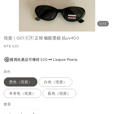
1
/13
現貨｜G01 🇰🇷 正韓 貓眼墨鏡 抗uv400
Regular
NT$ 520
price
購買此產品可獲得 520 🗝️ L’espoir Points
顏色
黑色（現貨）
白色（現貨）
米杏色（現貨）
藍色（現貨）
數量