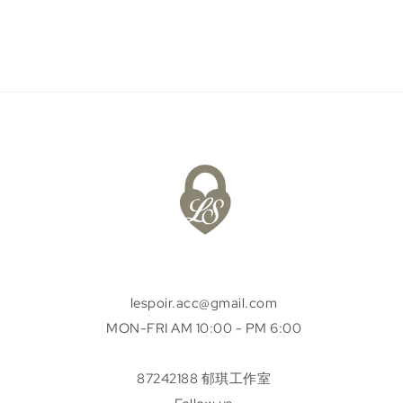
lespoir.acc@gmail.com
MON-FRI AM 10:00 - PM 6:00
87242188 郁琪工作室