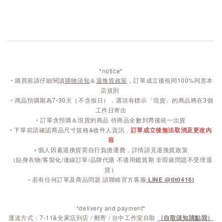
*notice*
◦
購買前請仔細閱讀
購物須知
＆
退換貨政策
，訂單成立後視同100%同意本
店規則
◦
商品預購期為7-30天（不含假日），選項有標示「現貨」的商品將在3個
工作日寄出
◦ 訂單含預購＆現貨的商品 待商品全數到齊後統一出貨
◦ 下單前請確認商品尺寸規格&收件人資訊，
訂單成立後無法取消及更改內
容
◦
個人因素退換貨需自行負擔運費，詳情請見退換貨政策
（貼身衣物/客製化/連線訂單/品牌代購 不適用鑑賞期 非瑕疵問題不受理退
貨）
◦ 若有任何訂單及商品問題 請聯絡官方客服
LINE @tlt0416i
*delivery and payment*
運送方式：7-11&全家店到店 / 郵寄 / 台中工作室自取
（自取須知請點我）