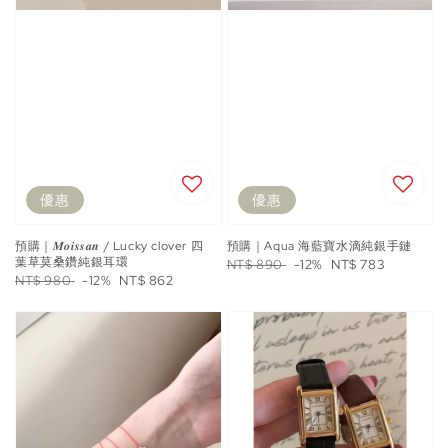
優惠
優惠
預購｜𝑴𝒐𝒊𝒔𝒔𝒂𝒏 / Lucky clover 四
預購｜Aqua 海藍寶水滴純銀手鏈
葉草莫桑鑽純銀耳環
Regular
Sale
NT$ 890
-12%
NT$ 783
Regular
Sale
NT$ 980
-12%
NT$ 862
price
price
price
price