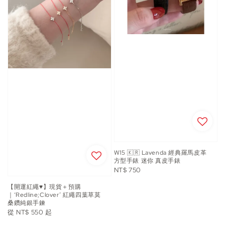
W15 🇰🇷 Lavenda 經典羅馬皮革
方型手錶 迷你 真皮手錶
Regular
NT$ 750
price
【開運紅繩♥️】現貨＋預購
｜‘Redline;Clover’ 紅繩四葉草莫
桑鑽純銀手鍊
Regular
從
NT$ 550
起
price