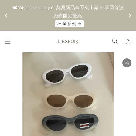
＋ 超取
🕊️ Wish Upon Light. 莫桑新品全系列上架 ✨ 享受首波
🤍 M
預購限定優惠⁠
0
⁠看全系列 ➔⁠