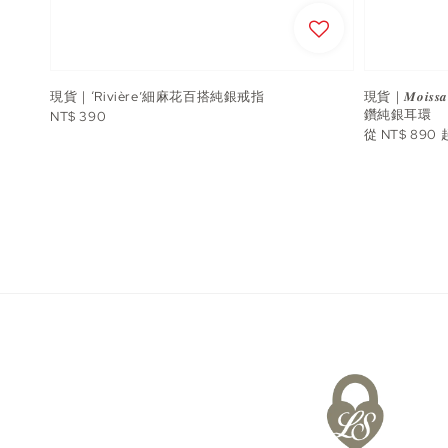
現貨｜‘Rivière’細麻花百搭純銀戒指
現貨｜𝑴𝒐𝒊𝒔
鑽純銀耳環
Regular
NT$ 390
Regular
從
NT$ 890
price
price