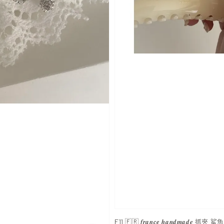
F11 🇫🇷 𝒇𝒓𝒂𝒏𝒄𝒆 𝒉𝒂𝒏𝒅𝒎𝒂𝒅𝒆