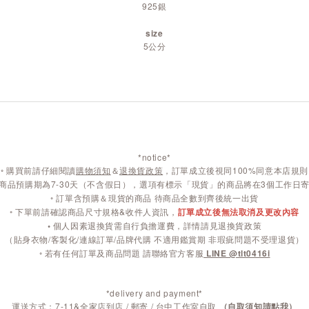
925銀
size
5
公分
*notice*
◦
購買前請仔細閱讀
購物須知
＆
退換貨政策
，訂單成立後視同100%同意本店規則
商品預購期為7-30天（不含假日），選項有標示「現貨」的商品將在3個工作日
◦ 訂單含預購＆現貨的商品 待商品全數到齊後統一出貨
◦ 下單前請確認商品尺寸規格&收件人資訊，
訂單成立後無法取消及更改內容
◦
個人因素退換貨需自行負擔運費，詳情請見退換貨政策
（貼身衣物/客製化/連線訂單/品牌代購 不適用鑑賞期 非瑕疵問題不受理退貨）
◦ 若有任何訂單及商品問題 請聯絡官方客服
LINE @tlt0416i
*delivery and payment*
運送方式：7-11&全家店到店 / 郵寄 / 台中工作室自取
（自取須知請點我）