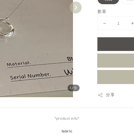
數量
1
/9
分享
*product info*
fabric