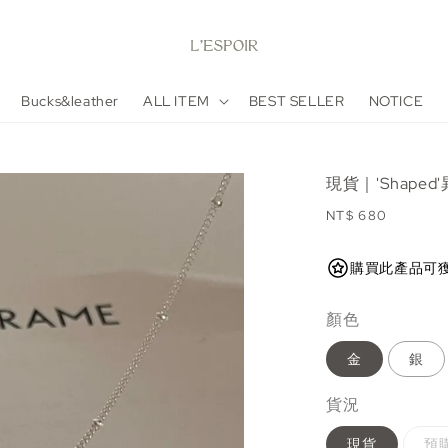
Bucks&leather
ALL ITEM
BEST SELLER
NOTICE
現貨｜'Shape
Regular
NT$ 680
price
購買此產品可獲得 68
顏色
金
銀
貨況
現貨
預