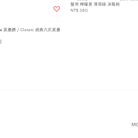
髮夾 檸檬黃 薄荷綠 冰莓粉
Regular
NT$ 380
price
𝒔𝒂𝒏 莫桑鑽 / Classic 經典六爪莫桑
起
MO