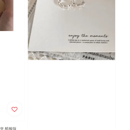
 抓夾 鯊魚夾 醋酸版