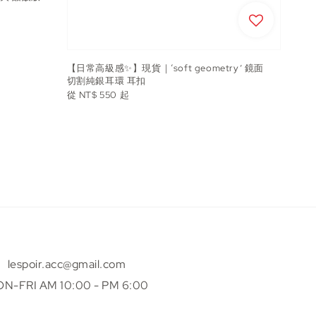
【日常高級感✨】現貨｜‘soft geometry’ 鏡面
切割純銀耳環 耳扣
Regular
從
NT$ 550
起
price
lespoir.acc@gmail.com
N-FRI AM 10:00 - PM 6:00