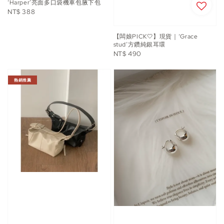
‘Harper’亮面多口袋機車包腋下包
Regular
NT$ 388
price
【闆娘PICK🤍】現貨｜‘Grace
stud’方鑽純銀耳環
Regular
NT$ 490
price
熱銷推薦