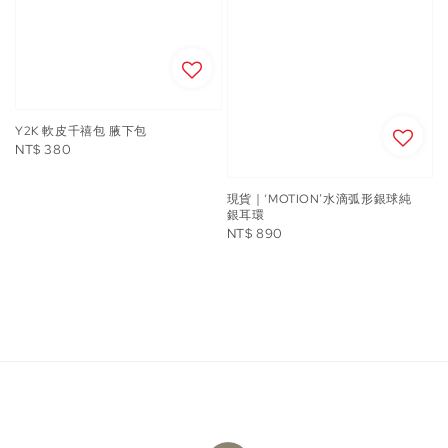
Y2K 軟皮千禧包 腋下包
Regular
NT$ 380
price
現貨｜‘MOTION’水滴弧形銀球純
銀耳環
Regular
NT$ 890
price