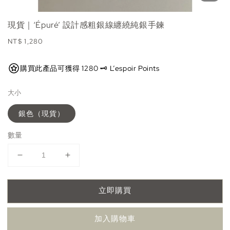
現貨｜‘Épuré’ 設計感粗銀線纏繞純銀手鍊
Regular
NT$ 1,280
price
購買此產品可獲得 1280 🗝️ L’espoir Points
大小
銀色（現貨）
數量
立即購買
加入購物車