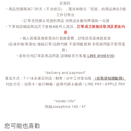
店規則
◦
商品預購期為7-30天（不含假日），選項有標示「現貨」的商品將在3個
工作日寄出
◦ 訂單含預購＆現貨的商品 待商品全數到齊後統一出貨
◦ 下單前請確認商品尺寸規格&收件人資訊，
訂單成立後無法取消及更改內
容
◦
個人因素退換貨需自行負擔運費，詳情請見退換貨政策
（貼身衣物/客製化/連線訂單/品牌代購 不適用鑑賞期 非瑕疵問題不受理退
貨）
◦ 若有任何訂單及商品問題 請聯絡官方客服
LINE @tlt0416i
*delivery and payment*
運送方式：7-11&全家店到店 / 郵寄 / 台中工作室自取
（自取須知請點我）
付款方式：信用卡 / 銀行轉帳 / 超商代碼＆條碼 / LINE PAY / APPLE PAY
*model info*
闆娘Josephine 160 / 47
您可能也喜歡