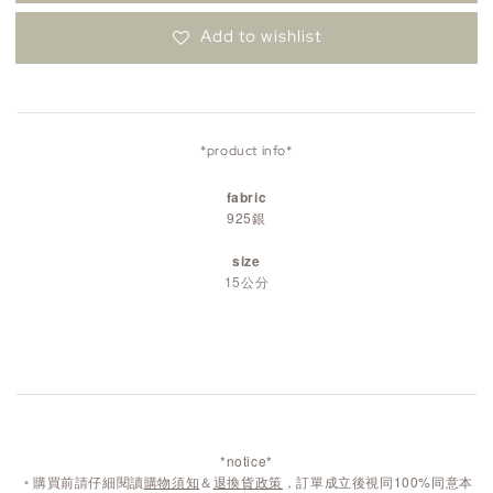
Add to wishlist
*product info*
fabric
925銀
size
15公分
*notice*
◦
購買前請仔細閱讀
購物須知
＆
退換貨政策
，訂單成立後視同100%同意本