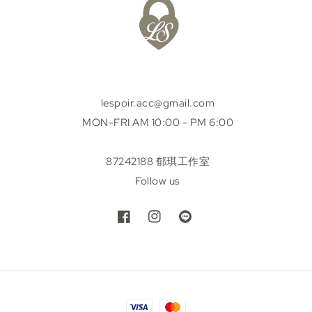
lespoir.acc@gmail.com
MON-FRI AM 10:00 - PM 6:00
87242188 郁琪工作室
Follow us