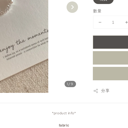
數量
1
/9
分享
*product info*
fabric