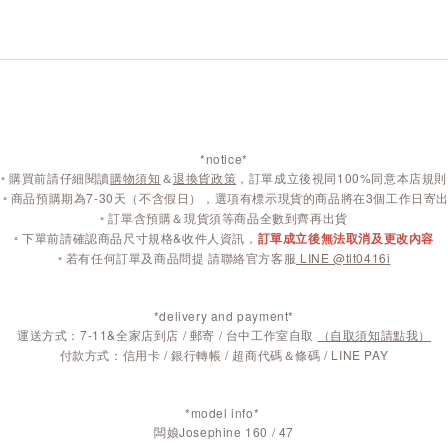
*notice*
◦
購買前請仔細閱讀
購物須知
＆
退換貨政策
，訂單成立後視同100%同意本店規則
◦
商品預購期為7-30天（不含假日），選項有標示現貨的商品將在3個工作日寄
◦ 訂單含預購＆現貨須等商品全數到齊再出貨
◦ 下單前請確認商品尺寸規格&收件人資訊，
訂單成立後無法取消及更改內容
◦ 若有任何訂單及商品問提 請聯絡官方客服
LINE @tlt0416i
*delivery and payment*
運送方式：7-11&全家店到店 / 郵寄 / 台中工作室自取
（自取須知請點我）
付款方式：信用卡 / 銀行轉帳 / 超商代碼＆條碼 / LINE PAY
*model info*
闆娘Josephine 160 / 47