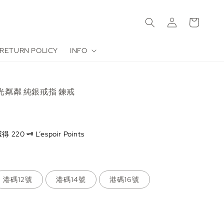
RETURN POLICY
INFO
 波光粼粼 純銀戒指 鍊戒
0 🗝️ L’espoir Points
港碼12號
港碼14號
港碼16號