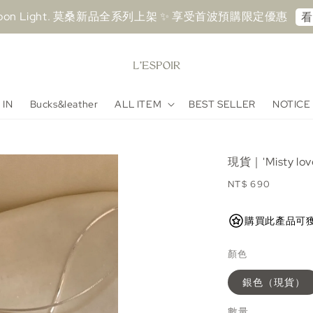
sh Upon Light. 莫桑新品全系列上架 ✨ 享受首波預購限定優惠⁠
⁠
 IN
Bucks&leather
ALL ITEM
BEST SELLER
NOTICE
現貨｜'Misty 
Regular
NT$ 690
price
購買此產品可獲得 69
顏色
銀色（現貨）
數量