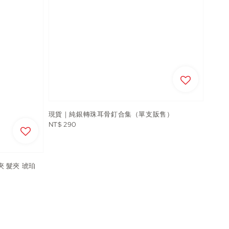
現貨｜純銀轉珠耳骨釘合集（單支販售）
Regular
NT$ 290
price
工抓夾 髮夾 琥珀