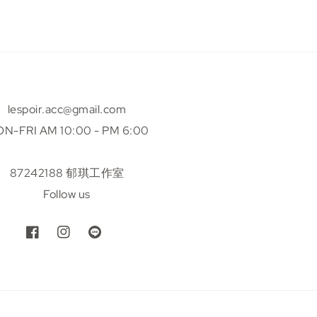
lespoir.acc@gmail.com
N-FRI AM 10:00 - PM 6:00
87242188 郁琪工作室
Follow us