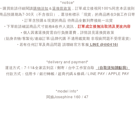
*notice*
◦
購買前請仔細閱讀
購物須知
＆
退換貨政策
，訂單成立後視同100%同意本店規則
商品預購期為7-30天（不含假日），選項有標示「現貨」的商品將在3個工作日
◦ 訂單含預購＆現貨的商品 待商品全數到齊後統一出貨
◦ 下單前請確認商品尺寸規格&收件人資訊，
訂單成立後無法取消及更改內容
◦
個人因素退換貨需自行負擔運費，詳情請見退換貨政策
（貼身衣物/客製化/連線訂單/品牌代購 不適用鑑賞期 非瑕疵問題不受理退貨）
◦ 若有任何訂單及商品問題 請聯絡官方客服
LINE @tlt0416i
*delivery and payment*
運送方式：7-11&全家店到店 / 郵寄 / 台中工作室自取
（自取須知請點我）
付款方式：信用卡 / 銀行轉帳 / 超商代碼＆條碼 / LINE PAY / APPLE PAY
*model info*
闆娘Josephine 160 / 47