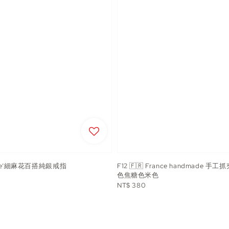
ère’細麻花百搭純銀戒指
F12 🇫🇷 France handmade 手
色焦糖色米色
Regular
NT$ 380
price