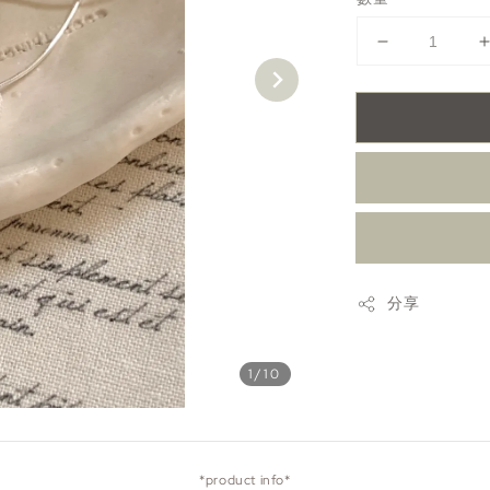
分享
1
/10
*product info*