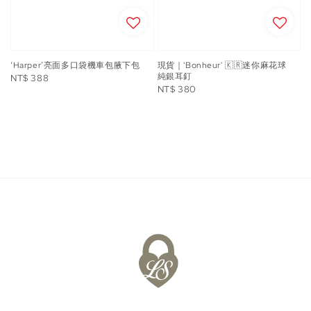
‘Harper’亮面多口袋機車包腋下包
現貨｜'Bonheur' 🇰🇷迷你麻花球
純銀耳釘
Regular
NT$ 388
Regular
NT$ 380
price
price