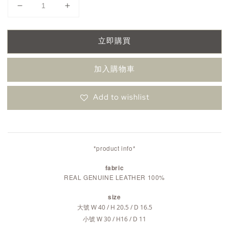
立即購買
加入購物車
Add to wishlist
*product info*
fabric
REAL GENUINE LEATHER 100%
size
大號 W 40 / H 20.5 / D 16.5
小號
W 30 / H16 / D 11