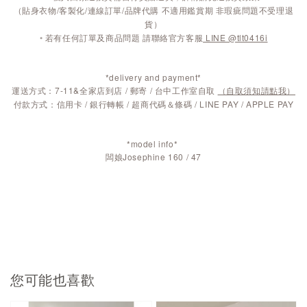
（貼身衣物/客製化/連線訂單/品牌代購 不適用鑑賞期 非瑕疵問題不受理退
貨）
◦ 若有任何訂單及商品問題 請聯絡官方客服
LINE @tlt0416i
*delivery and payment*
運送方式：7-11&全家店到店 / 郵寄 / 台中工作室自取
（自取須知請點我）
付款方式：信用卡 / 銀行轉帳 / 超商代碼＆條碼 / LINE PAY / APPLE PAY
*model info*
闆娘Josephine 160 / 47
您可能也喜歡