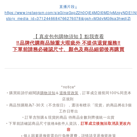
直播片段↓
https://www.instagram.com/s/aGlnaGxpZ2h0OjE4MDI0MDIyMzgyNDE1
story_media_id=3712446684766276078&igsh=M3dvMG9sa3hwdjZj
【 真皮包包購物須知 】點我查看
‼️品牌代購商品除重大瑕疵外 不提供退貨服務‼️
下單前請務必確認尺寸、顏色及商品細節後再購買
*notice*
◦
購買前請仔細閱讀
購物須知
＆
退換貨政策
，訂單成立後視同100%同意本
店規則
◦
商品預購期為7-30天（不含假日），選項有標示「現貨」的商品將在3個
工作日寄出
◦ 訂單含預購＆現貨的商品 待商品全數到齊後統一出貨
◦ 下單前請確認商品尺寸規格&收件人資訊，
訂單成立後無法取消及更改內
容
◦
個人因素退換貨需自行負擔運費，詳情請見退換貨政策