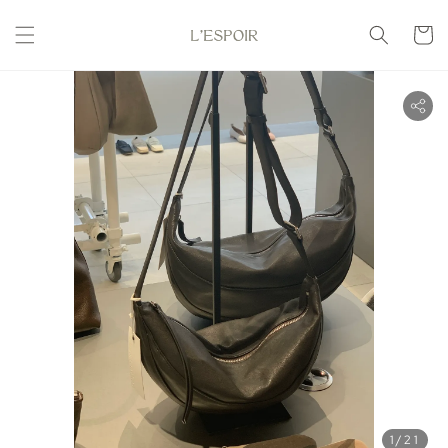
1
/21