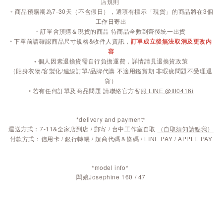
店規則
◦
商品預購期為7-30天（不含假日），選項有標示「現貨」的商品將在3個
工作日寄出
◦ 訂單含預購＆現貨的商品 待商品全數到齊後統一出貨
◦ 下單前請確認商品尺寸規格&收件人資訊，
訂單成立後無法取消及更改內
容
◦
個人因素退換貨需自行負擔運費，詳情請見退換貨政策
（貼身衣物/客製化/連線訂單/品牌代購 不適用鑑賞期 非瑕疵問題不受理退
貨）
◦ 若有任何訂單及商品問題 請聯絡官方客服
LINE @tlt0416i
*delivery and payment*
運送方式：7-11&全家店到店 / 郵寄 / 台中工作室自取
（自取須知請點我）
付款方式：信用卡 / 銀行轉帳 / 超商代碼＆條碼 / LINE PAY / APPLE PAY
*model info*
闆娘Josephine 160 / 47