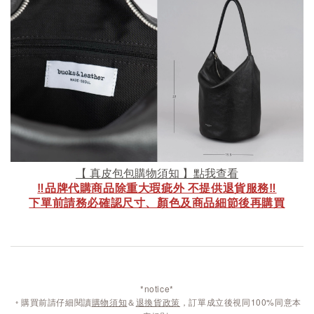
【 真皮包包購物須知 】點我查看
‼️品牌代購商品除重大瑕疵外 不提供退貨服務‼️
下單前請務必確認尺寸、顏色及商品細節後再購買
*notice*
◦
購買前請仔細閱讀
購物須知
＆
退換貨政策
，訂單成立後視同100%同意本