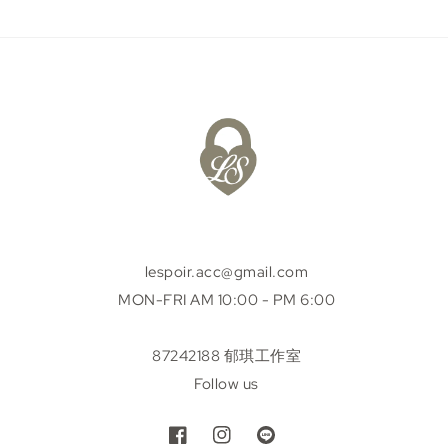
lespoir.acc@gmail.com
MON-FRI AM 10:00 - PM 6:00
87242188 郁琪工作室
Follow us