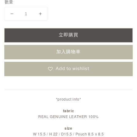
數量
立即購買
加入購物車
Add to wishlist
*product info*
fabric
REAL GENUINE LEATHER 100%
size
W 15.5 / H 22 / D15.5 / Pouch 8.5 x 8.5