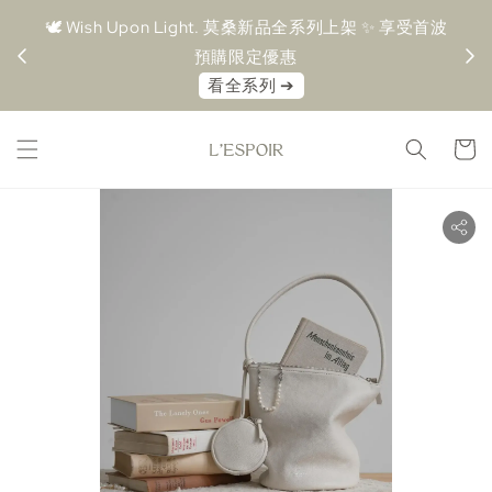
＋ 超取
🕊️ Wish Upon Light. 莫桑新品全系列上架 ✨ 享受首波
🤍 M
預購限定優惠⁠
⁠看全系列 ➔⁠