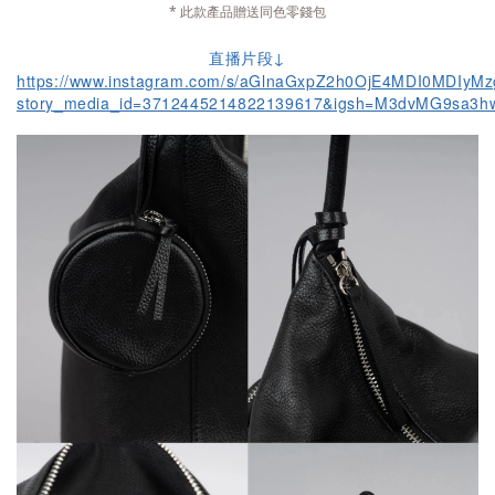
* 此款產品贈送同色零錢包
直播片段↓
https://www.instagram.com/s/aGlnaGxpZ2h0OjE4MDI0MDIy
story_media_id=3712445214822139617&igsh=M3dvMG9sa3hw