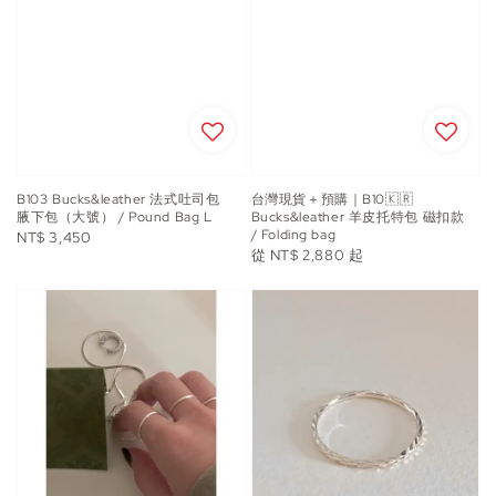
B103 Bucks&leather 法式吐司包
台灣現貨＋預購｜B10🇰🇷
腋下包（大號） / Pound Bag L
Bucks&leather 羊皮托特包 磁扣款
/ Folding bag
Regular
NT$ 3,450
Regular
從
NT$ 2,880
起
price
price