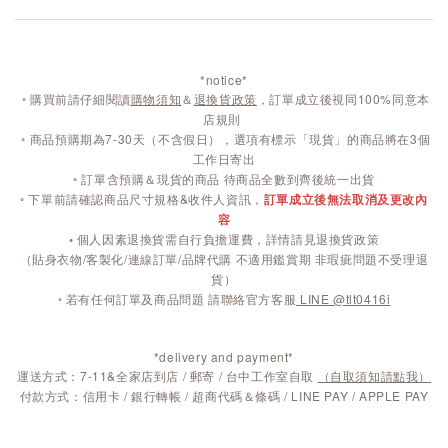
*notice*
◦
購買前請仔細閱讀
購物須知
＆
退換貨政策
，訂單成立後視同100%同意本
店規則
◦
商品預購期為7-30天（不含假日），選項有標示「現貨」的商品將在3個
工作日寄出
◦ 訂單含預購＆現貨的商品 待商品全數到齊後統一出貨
◦ 下單前請確認商品尺寸規格&收件人資訊，
訂單成立後無法取消及更改內
容
◦
個人因素退換貨需自行負擔運費，詳情請見退換貨政策
（貼身衣物/客製化/連線訂單/品牌代購 不適用鑑賞期 非瑕疵問題不受理退
貨）
◦ 若有任何訂單及商品問題 請聯絡官方客服
LINE @tlt0416i
*delivery and payment*
運送方式：7-11&全家店到店 / 郵寄 / 台中工作室自取
（自取須知請點我）
付款方式：信用卡 / 銀行轉帳 / 超商代碼＆條碼 / LINE PAY / APPLE PAY