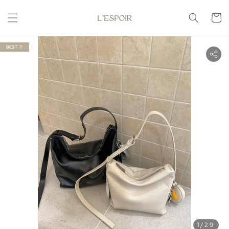
BEST ♡
1
/29