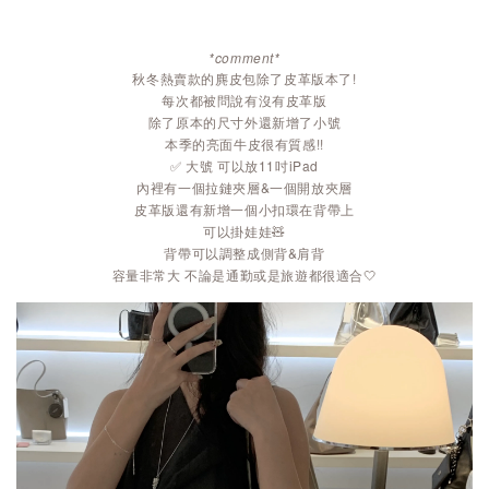
*comment*
秋冬熱賣款的麂皮包除了皮革版本了!
每次都被問說有沒有皮革版
除了原本的尺寸外還新增了小號
本季的亮面牛皮很有質感!!
✅ 大號 可以放11吋iPad
內裡有一個拉鏈夾層&一個開放夾層
皮革版還有新增一個小扣環在背帶上
可以掛娃娃🧸
背帶可以調整成側背&肩背
容量非常大 不論是通勤或是旅遊都很適合🤍