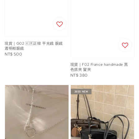
現貨｜G02 🇰🇷正韓 平光鏡 眼鏡
透明框眼鏡
Regular
NT$ 500
price
現貨｜F02 France handmade 黑
色抓夾 髮夾
Regular
NT$ 380
price
26SS NEW