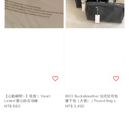
【心動瞬間✨】現貨｜‘Heart
B103 Bucks&leather 法式吐司包
Licked’愛心鋯石項鍊
腋下包（大號） / Pound Bag L
Regular
Regular
NT$ 880
NT$ 3,450
price
price