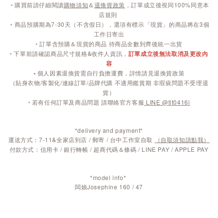
◦
購買前請仔細閱讀
購物須知
＆
退換貨政策
，訂單成立後視同100%同意本
店規則
◦
商品預購期為7-30天（不含假日），選項有標示「現貨」的商品將在3個
工作日寄出
◦ 訂單含預購＆現貨的商品 待商品全數到齊後統一出貨
◦ 下單前請確認商品尺寸規格&收件人資訊，
訂單成立後無法取消及更改內
容
◦
個人因素退換貨需自行負擔運費，詳情請見退換貨政策
（貼身衣物/客製化/連線訂單/品牌代購 不適用鑑賞期 非瑕疵問題不受理退
貨）
◦ 若有任何訂單及商品問題 請聯絡官方客服
LINE @tlt0416i
*delivery and payment*
運送方式：7-11&全家店到店 / 郵寄 / 台中工作室自取
（自取須知請點我）
付款方式：信用卡 / 銀行轉帳 / 超商代碼＆條碼 / LINE PAY / APPLE PAY
*model info*
闆娘Josephine 160 / 47