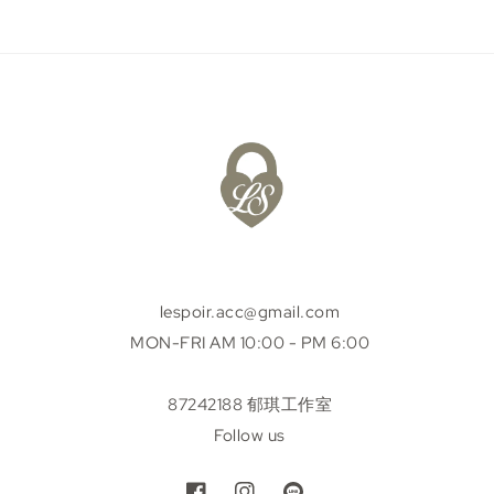
lespoir.acc@gmail.com
MON-FRI AM 10:00 - PM 6:00
87242188 郁琪工作室
Follow us