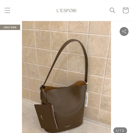
26SS NEW
1
/13