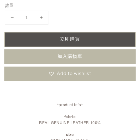
數量
立即購買
加入購物車
Add to wishlist
*product info*
fabric
REAL GENUINE LEATHER 100%
size