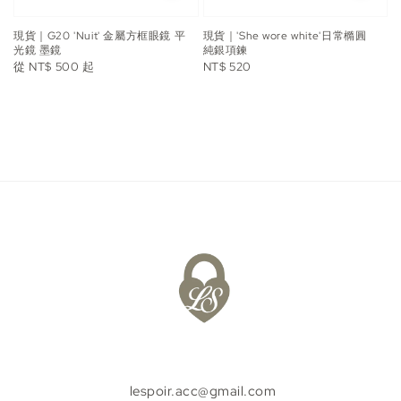
現貨｜G20 'Nuit' 金屬方框眼鏡 平
現貨｜'She wore white'日常橢圓
光鏡 墨鏡
純銀項鍊
Regular
Regular
從
NT$ 500
起
NT$ 520
price
price
lespoir.acc@gmail.com