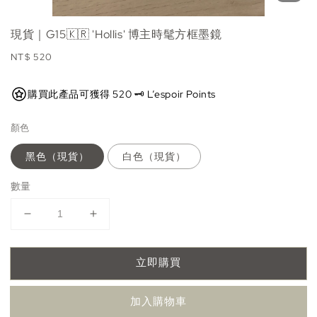
現貨｜G15🇰🇷 'Hollis' 博主時髦方框墨鏡
Regular
NT$ 520
price
購買此產品可獲得 520 🗝️ L’espoir Points
顏色
黑色（現貨）
白色（現貨）
數量
立即購買
加入購物車