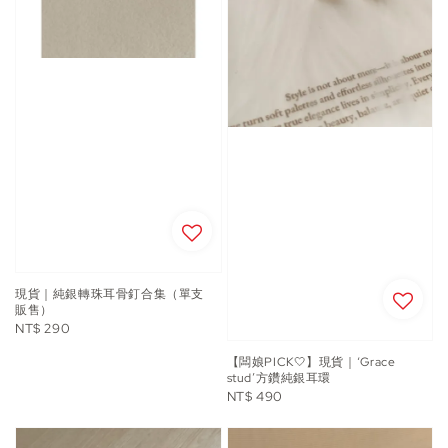
現貨｜純銀轉珠耳骨釘合集（單支
販售）
Regular
NT$ 290
price
【闆娘PICK🤍】現貨｜‘Grace
stud’方鑽純銀耳環
Regular
NT$ 490
price