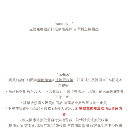
*comment*
立體粗框設計打造俐落線條 自帶博主氛圍感
*notice*
◦
購買前請仔細閱讀
購物須知
＆
退換貨政策
，訂單成立後視同100%同意本
店規則
◦
商品預購期為7-30天（不含假日），選項有標示「現貨」的商品將在3個
工作日寄出
◦ 訂單含預購＆現貨的商品 待商品全數到齊後統一出貨
◦ 下單前請確認商品尺寸規格&收件人資訊，
訂單成立後無法取消及更改內
容
◦
個人因素退換貨需自行負擔運費，詳情請見退換貨政策
（貼身衣物/客製化/連線訂單/品牌代購 不適用鑑賞期 非瑕疵問題不受理退