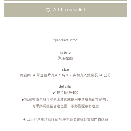
Add to wishlist
*product info*
fabric
聚碳酸酯
size
總寬約14,單邊鏡片寬4.7 高302,鼻樑寬2,鏡腳長14 公分
details
✔️ 鏡片抗UV400
✔️鏡腳輕微歪斜可能是因運送或使用中造成屬正常範圍，
可手動調整至合適位置，不影響配戴舒適度
🌟以上注意事項請詳閱 完美主義者建議到實體門市購買